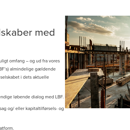
elskaber med
ligt omfang – og ud fra vores
BF’s) almindelige gældende
gselskabet i dets aktuelle
vendige løbende dialog med LBF.
 og/ eller kapitaltilførsels- og
atform.