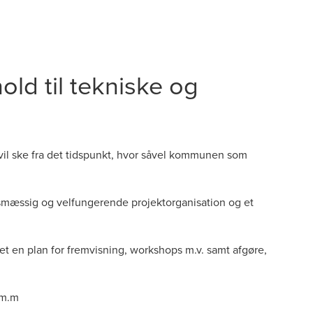
ld til tekniske og
 vil ske fra det tidspunkt, hvor såvel kommunen som
gtsmæssig og velfungerende projektorganisation og et
t en plan for fremvisning, workshops m.v. samt afgøre,
 m.m