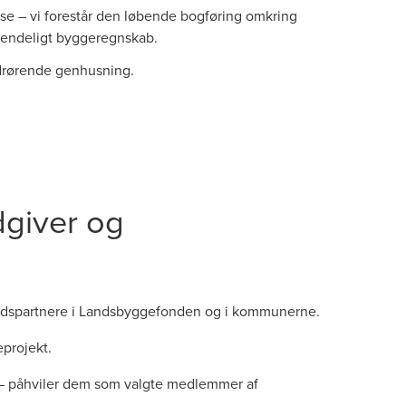
se – vi forestår den løbende bogføring omkring
 endeligt byggeregnskab.
drørende genhusning.
dgiver og
rbejdspartnere i Landsbyggefonden og i kommunerne.
projekt.
ekt – påhviler dem som valgte medlemmer af