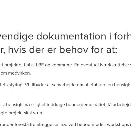
ndige dokumentation i forho
 hvis der er behov for at:
eret projektet i bl.a. LBF og kommune. En eventuel iværksættelse
e om medvirken.
tets styring. Vi tilbyder at samarbejde om at etablere en hensi
est hensigtsmæssigt at inddrage beboerdemokratiet, få udarbejde
agte projekt skal være.
runder forestå fremlæggelse m.v. ved beboermøder, workshops