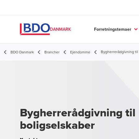
Forretningstemaer
DANMARK
Bygherrerådgivning til
BDO Danmark
Brancher
Ejendomme
Bygherrerådgivning til
boligselskaber