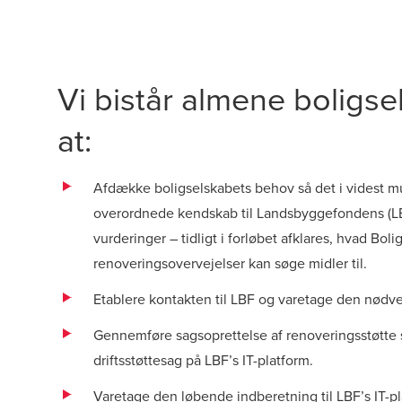
Vi bistår almene boligs
at:
Afdække boligselskabets behov så det i videst mu
overordnede kendskab til Landsbyggefondens (L
vurderinger – tidligt i forløbet afklares, hvad Boli
renoveringsovervejelser kan søge midler til.
Etablere kontakten til LBF og varetage den nød
Gennemføre sagsoprettelse af renoveringsstøtte sag
driftsstøttesag på LBF’s IT-platform.
Varetage den løbende indberetning til LBF’s IT-pl