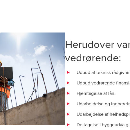
Herudover var
vedrørende:
Udbud af teknisk rådgivnin
Udbud vedrørende finansier
Hjemtagelse af lån.
Udarbejdelse og indberetn
Udarbejdelse af helhedspla
Deltagelse i byggeudvalg.