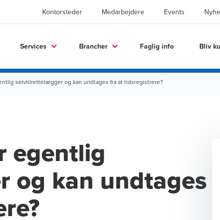
Kontorsteder
Medarbejdere
Events
Nyhe
Services
Brancher
Faglig info
Bliv k
tlig selvtilrettelægger og kan undtages fra at tidsregistrere?
 egentlig
er og kan undtages
ere?