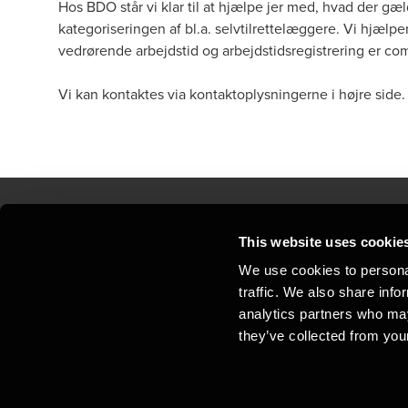
Hos BDO står vi klar til at hjælpe jer med, hvad der g
kategoriseringen af bl.a. selvtilrettelæggere. Vi hjælp
vedrørende arbejdstid og arbejdstidsregistrering er co
Vi kan kontaktes via kontaktoplysningerne i højre side
This website uses cookie
Kontakt os
Kon
We use cookies to personal
traffic. We also share info
Juridisk og privatliv
Sit
analytics partners who may
Support
Whi
they’ve collected from your
Cookiepolitik