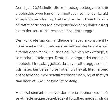
Den 1. juli 2024 skulle alle lønmodtagere begynde at tid
arbejdstidsloven kan en lønmodtager, som bliver karakt
arbejdstidsregistrering. Det betyder derudover bl.a. o
omfattet af de særlige arbejdstidsregler og hviletidsregl
hvem der karakteriseres som selvtilrettelægger.
Den konkrete sag omhandlende en specialkonsulent i et 
højeste arbejdstid. Selvom specialkonsulenten bl.a. 
hvornår opgaver skulle løses og i hvilken rækkefølge,
som selvtilrettelægger. Dette blev begrundet med, at 
arbejdets tilrettelæggelse", da selvtilrettelæggelsen 
tidsfrister. Kendelsen viser, at en vis fleksibilitet i ar
ensbetydende med selvtilrettelæggelsen, og at indflyd
skal have et ikke ubetydeligt omfang.
Man skal som arbejdsgiver derfor være opmærksom på, a
selvtilrettelæggerbegrebet skal fortolkes meget inds