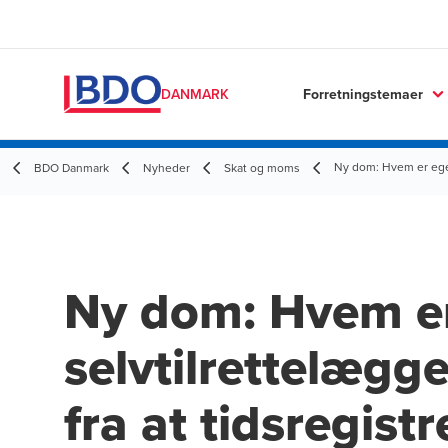
Forretningstemaer
DANMARK
Ny dom: Hvem er egen
BDO Danmark
Nyheder
Skat og moms
Ny dom: Hvem er
selvtilrettelægg
fra at tidsregistr