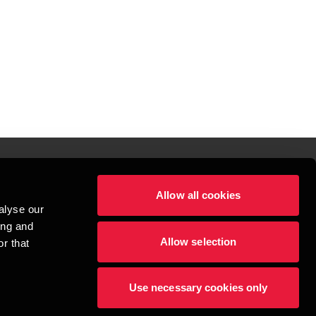
Allow all cookies
lper mennesker
alyse our
 begynder med at opbygge enestående relationer.
ing and
Allow selection
r that
visionspartnerselskab, en danskejet rådgivnings- og revisionsvirksomhed, 
dow/tab
new window/tab
et UK-baseret selskab med begrænset hæftelse - og del af det internationale 
Use necessary cookies only
dlemsfirmaer. BDO er varemærke for både BDO-netværket og for alle BDO 
æftiger mere end 1.800 medarbejdere, mens det verdensomspændende BDO-
69 lande. CVR: 45719375