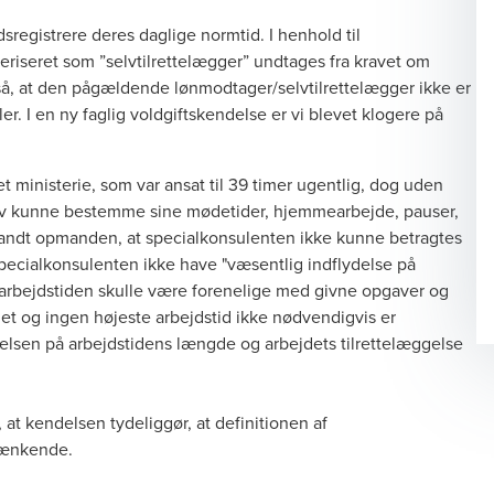
sregistrere deres daglige normtid. I henhold til
eriseret som ”selvtilrettelægger” undtages fra kravet om
gså, at den pågældende lønmodtager/selvtilrettelægger ikke er
er. I en ny faglig voldgiftskendelse er vi blevet klogere på
ministerie, som var ansat til 39 timer ugentlig, dog uden
selv kunne bestemme sine mødetider, hjemmearbejde, pauser,
 fandt opmanden, at specialkonsulenten ikke kunne betragtes
specialkonsulenten ikke have "væsentlig indflydelse på
af arbejdstiden skulle være forenelige med givne opgaver og
bejdet og ingen højeste arbejdstid ikke nødvendigvis er
elsen på arbejdstidens længde og arbejdets tilrettelæggelse
t kendelsen tydeliggør, at definitionen af
krænkende.