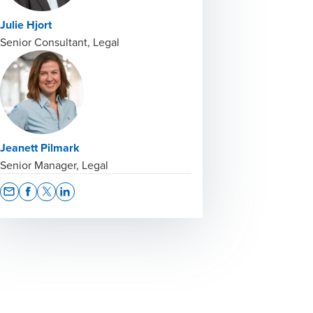
Julie Hjort
Senior Consultant, Legal
Jeanett Pilmark
Senior Manager, Legal
Opens In A New Window/tab
Opens In A New Window/tab
Opens In A New Window/tab
Opens In A New Window/tab