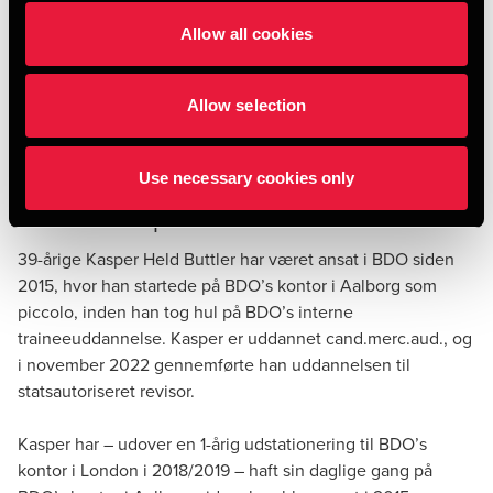
Og disse parametre går ikke lige op.
Allow all cookies
Jeg tror på, at hvis vi kan blive endnu bedre til at bruge de
rigtige redskaber og data, kan vi fjerne nogle af de
Allow selection
manuelle arbejdsopgaver og bruge mere tid på det, som vi
rent faktisk brænder for, at servicere vores kunder.”
Use necessary cookies only
Hvem er Kasper?
39-årige Kasper Held Buttler har været ansat i BDO siden
2015, hvor han startede på BDO’s kontor i Aalborg som
piccolo, inden han tog hul på BDO’s interne
traineeuddannelse. Kasper er uddannet cand.merc.aud., og
i november 2022 gennemførte han uddannelsen til
statsautoriseret revisor.
Kasper har – udover en 1-årig udstationering til BDO’s
kontor i London i 2018/2019 – haft sin daglige gang på