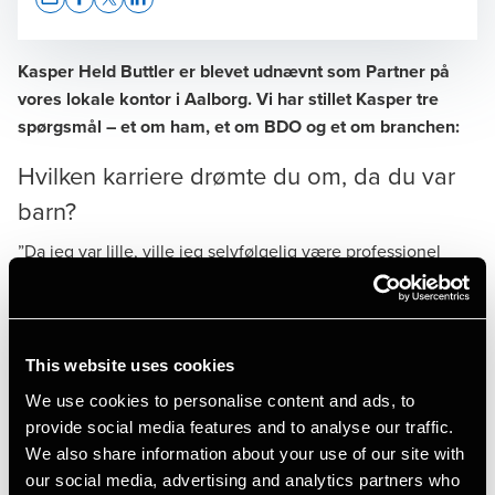
Opens In A New Window/tab
Opens In A New Window/tab
Opens In A New Window/tab
Opens In A New Window/tab
Kasper Held Buttler er blevet udnævnt som Partner på
vores lokale kontor i Aalborg. Vi har stillet Kasper tre
spørgsmål – et om ham, et om BDO og et om branchen:
Hvilken karriere drømte du om, da du var
barn?
”Da jeg var lille, ville jeg selvfølgelig være professionel
fodboldspiller. Det tror jeg, mange drømmer om som små.
Jeg har altid været glad for tal, så jeg var aldrig i tvivl om, at
det var dét, jeg ville arbejde med. Men da jeg gik i
This website uses cookies
folkeskole, troede jeg, at jeg skulle være ingeniør. Derfor
We use cookies to personalise content and ads, to
startede jeg også på HTX, men jeg fandt ud af undervejs, at
provide social media features and to analyse our traffic.
cosinus, sinus og den slags fysisk matematik ikke sagde
We also share information about your use of our site with
mig så meget – jeg var mere interesseret i budgetter og
our social media, advertising and analytics partners who
økonomistyring.”