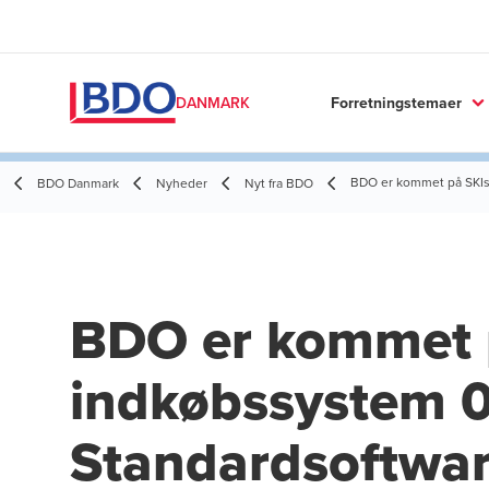
Forretningstemaer
DANMARK
BDO er kommet på SKIs
BDO Danmark
Nyheder
Nyt fra BDO
BDO er kommet 
indkøbssystem 
Standardsoftwa