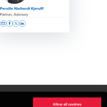
Pernille Nielherdt Kjerulff
Partner, Advisory
Opens In A New Window/tab
Opens In A New Window/tab
Opens In A New Window/tab
Opens In A New Window/tab
Allow all cookies