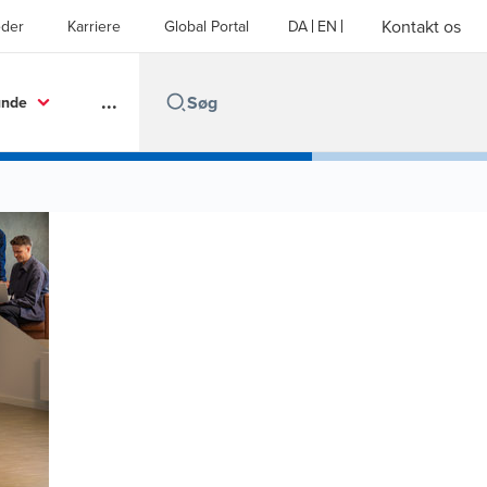
Kontakt os
der
Karriere
Global Portal
DA
EN
...
unde