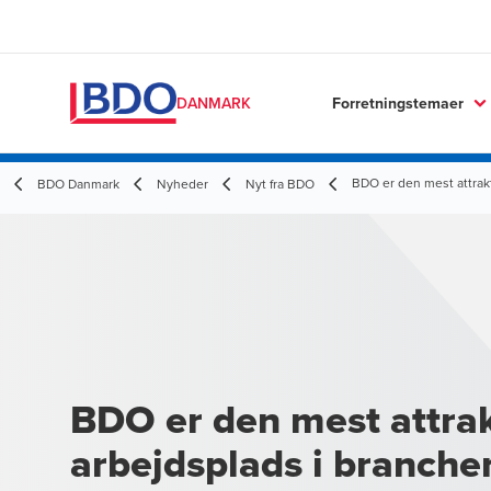
Forretningstemaer
DANMARK
BDO er den mest attrak
BDO Danmark
Nyheder
Nyt fra BDO
BDO er den mest attra
arbejdsplads i branche