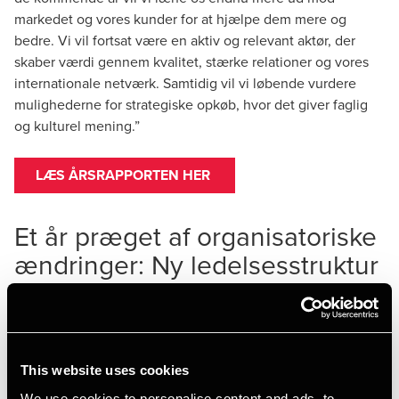
markedet og vores kunder for at hjælpe dem mere og
bedre. Vi vil fortsat være en aktiv og relevant aktør, der
skaber værdi gennem kvalitet, stærke relationer og vores
internationale netværk. Samtidig vil vi løbende vurdere
mulighederne for strategiske opkøb, hvor det giver faglig
og kulturel mening.”
LÆS ÅRSRAPPORTEN HER
Et år præget af organisatoriske
ændringer: Ny ledelsesstruktur
og selskabsform
I regnskabsåret 2024/25 har vi gennemført en række
markante organisatoriske ændringer med det formål at sikre
en mere sammenhængende ledelsesstruktur.
This website uses cookies
We use cookies to personalise content and ads, to