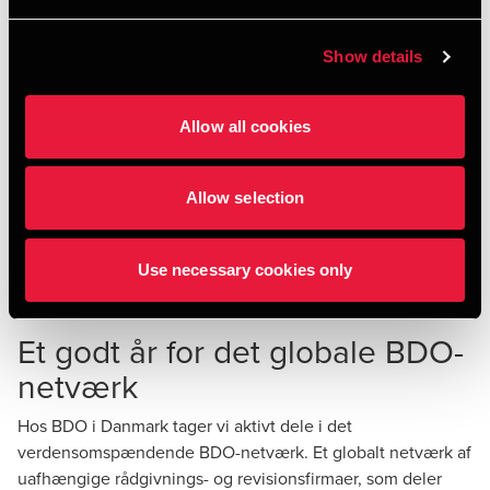
Revisionspartnerselskab.
Show details
”Omstruktureringen til partnerselskab er et aktivt valg, der
styrker BDO’s forretningsmodel og giver os en tættere
kobling mellem ejerskab, ansvar og beslutningskraft. Det er
Allow all cookies
med til at sikre, at vi kan fastholde vores langsigtede og
nationale engagement og ejerskab,” siger BDO’s
Allow selection
administrerende direktør.
For BDO’s mere end 1.800 medarbejdere og 40.000
Use necessary cookies only
kunder er der ingen ændringer i det daglige samarbejde.
Et godt år for det globale BDO-
netværk
Hos BDO i Danmark tager vi aktivt dele i det
verdensomspændende BDO-netværk. Et globalt netværk af
uafhængige rådgivnings- og revisionsfirmaer, som deler