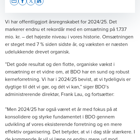
Opens In A New Window/tab
Opens In A New Window/tab
Opens In A New Window/tab
Opens In A New Window/tab
Vi har offentliggjort årsregnskabet for 2024/25. Det
markerer endnu et rekordår med en omsætning på 1.737
mio. kr. – det højeste niveau i vores historie. Omsætningen
Frank Lau
er steget med 7 % siden sidste år, og væksten er næsten
udelukkende drevet organisk.
CEO
”Det gode resultat og den flotte, organiske vækst i
omsætning er et vidne om, at BDO har en sund og robust
kerneforretning. Vi har i 2024/25 bevist, at vi tydeligvis er
dygtige til dét vi gør, og dét vi kan,” siger BDO’s
administrerende direktør, Frank Lau, og fortsætter:
”Men 2024/25 har også været et år med fokus på at
konsolidere og styrke fundamentet i BDO gennem
udvikling af vores eksisterende forretning og en mere
effektiv organisering. Det betyder, at vi i dag står stærkere. I
de kommende år vil vi læne os endnu mere ud mod