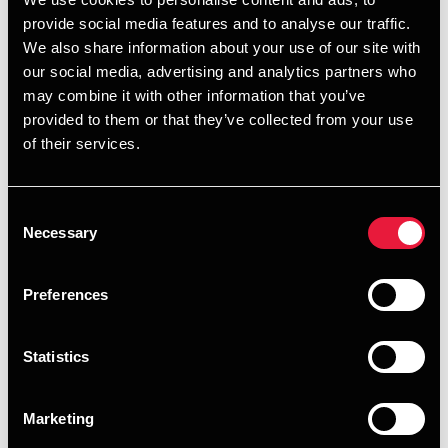
Året har blandt andet budt på en ny bestyrelse med fem
provide social media features and to analyse our traffic.
nye medlemmer og en ny formand, udnævnelsen af Frank
We also share information about your use of our site with
Lau som CEO samt etableringen af et centralt Management
our social media, advertising and analytics partners who
Team, der samler ledelsen for vores tre Business Lines;
may combine it with other information that you’ve
Audit & Assurance, Tax og Advisory.
provided to them or that they’ve collected from your use
of their services.
”Med den nye ledelsesstruktur har alle BDO’s
forretningsområder fået en tydelig stemme i den øverste
ledelse. Det har styrket vores beslutningskraft og øget
Consent
vores robusthed i en branche præget af forandring og øget
Necessary
Selection
kompleksitet. Det nye ledelsesteam får en afgørende,
operationel rolle i at fastholde vores momentum og
Preferences
understøtte en fortsat ambitiøs vækstrejse,” siger Frank
Lau.
Statistics
Udover ændringen i ledelsesstrukturen har vi i slutningen
af regnskabsåret skiftet selskabsform. Driftsaktiviteterne er
Marketing
overført fra det tidligere aktieselskab til det nuværende
partnerselskab, BDO Statsautoriseret