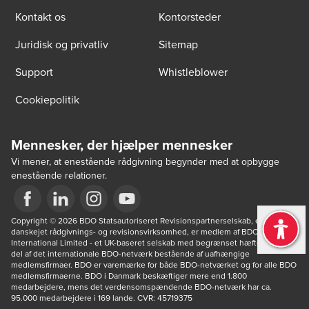
Kontakt os
Kontorsteder
Juridisk og privatliv
Sitemap
Support
Whistleblower
Cookiepolitik
Mennesker, der hjælper mennesker
Vi mener, at enestående rådgivning begynder med at opbygge
enestående relationer.
Opens in a new window/tab
Copyright © 2026 BDO Statsautoriseret Revisionspartnerselskab, en 
Opens in a new window/tab
Opens in a new window/tab
Opens in a new window/tab
danskejet rådgivnings- og revisionsvirksomhed, er medlem af BDO 
International Limited - et UK-baseret selskab med begrænset hæftelse - og 
del af det internationale BDO-netværk bestående af uafhængige 
medlemsfirmaer. BDO er varemærke for både BDO-netværket og for alle BDO 
medlemsfirmaerne. BDO i Danmark beskæftiger mere end 1.800 
medarbejdere, mens det verdensomspændende BDO-netværk har ca. 
95.000 medarbejdere i 169 lande. CVR: 45719375