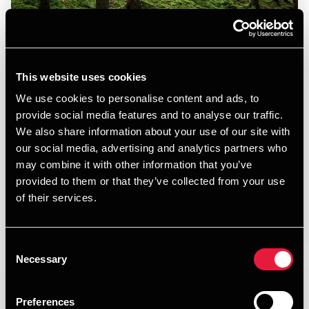
BDO når klimamål og styrker ESG-indsatsen
This website uses cookies
JANUARY 21, 2026
We use cookies to personalise content and ads, to
provide social media features and to analyse our traffic.
We also share information about your use of our site with
our social media, advertising and analytics partners who
may combine it with other information that you’ve
provided to them or that they’ve collected from your use
of their services.
Læs mere
Consent
Necessary
Selection
Preferences