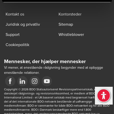
Kontakt os
Kontorsteder
Juridisk og privatliv
Sitemap
Support
Whistleblower
Cookiepolitik
Mennesker, der hjælper mennesker
Vi mener, at enestående rådgivning begynder med at opbygge
enestående relationer.
Opens in a new window/tab
Copyright © 2026 BDO Statsautoriseret Revisionspartnerselskab, en 
Opens in a new window/tab
Opens in a new window/tab
Opens in a new window/tab
danskejet rådgivnings- og revisionsvirksomhed, er medlem af BDO 
International Limited - et UK-baseret selskab med begrænset hæftelse - og 
del af det internationale BDO-netværk bestående af uafhængige 
medlemsfirmaer. BDO er varemærke for både BDO-netværket og for alle BDO 
medlemsfirmaerne. BDO i Danmark beskæftiger mere end 1.800 
medarbejdere, mens det verdensomspændende BDO-netværk har ca. 