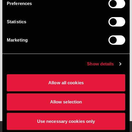
Preferences
Statistics
Marketing
ARTIKEL
Ændringer i bekendtgørelse om
økonomiske rammer for
Show details
vandselskaber
MARCH 27, 2025
Allow all cookies
Læs mere
Allow selection
Use necessary cookies only