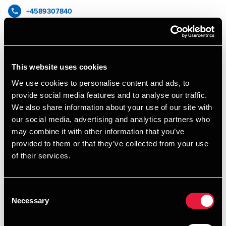
+4589307840
+4526318191
BDO Aarhus
This website uses cookies
vCard
We use cookies to personalise content and ads, to
provide social media features and to analyse our traffic.
We also share information about your use of our site with
our social media, advertising and analytics partners who
may combine it with other information that you’ve
Forfatter på artikler
provided to them or that they’ve collected from your use
of their services.
Consent
Necessary
Selection