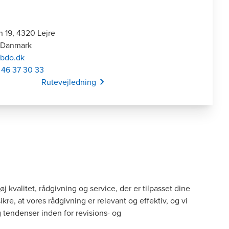
 19, 4320 Lejre
, Danmark
@bdo.dk
 46 37 30 33
Opens In A New Window/tab
Rutevejledning
høj kvalitet, rådgivning og service, der er tilpasset dine
re, at vores rådgivning er relevant og effektiv, og vi
 tendenser inden for revisions- og