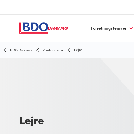
Forretningstemaer
DANMARK
Lejre
BDO Danmark
Kontorsteder
Lejre