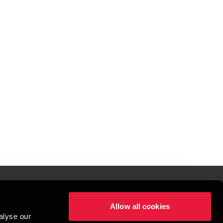
Allow all cookies
lper mennesker
alyse our