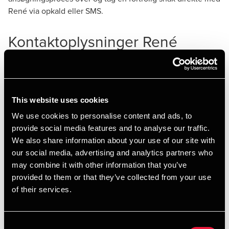
René via opkald eller SMS.
Kontaktoplysninger René
📞✉️ Ring eller send en sms om hvornår du er kontaktbar
til René på
+4540779503
hvorefter han vil ringe tilbage.
Din henvendelse går direkte og kun til René og den er helt
fortrolig.
This website uses cookies
We use cookies to personalise content and ads, to
Hvad siger andre om skiftet til
provide social media features and to analyse our traffic.
BDO?
We also share information about your use of our site with
our social media, advertising and analytics partners who
may combine it with other information that you’ve
provided to them or that they’ve collected from your use
of their services.
Consent