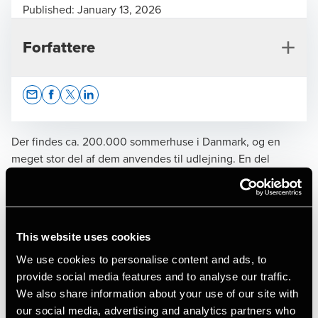
Published:
January 13, 2026
Forfattere
Opens In A New Window/tab
Opens In A New Window/tab
Opens In A New Window/tab
Opens In A New Window/tab
Der findes ca. 200.000 sommerhuse i Danmark, og en
meget stor del af dem anvendes til udlejning. En del
udlejes i rigtig mange uger. Andre kun i få. Nogle udlejes af
Tina Sørensen
ejeren selv. Andre gennem et udlejningsfirma.
Senior Director, Tax Legal
Hvad enten udlejningen sker på den ene eller anden måde,
er udlejningen
This website uses cookies
skattepligtig. Det betyder, at der skal betales skat af
We use cookies to personalise content and ads, to
overskuddet. Nedenfor giver vi
provide social media features and to analyse our traffic.
et overblik over skattereglerne for udlejning af
We also share information about your use of our site with
sommerhuse i de forskellige
our social media, advertising and analytics partners who