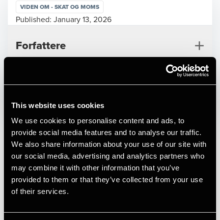
VIDEN OM - SKAT OG MOMS
Published:
January 13, 2026
Forfattere
Opens In A New Window/tab
Opens In A New Window/tab
Opens In A New Window/tab
Opens In A New Window/tab
This website uses cookies
Virksomhedsejere prioriterer traditionelt investeringer i
We use cookies to personalise content and ads, to
deres virksomhed højere end pensionsopsparing.
provide social media features and to analyse our traffic.
Virksomheden bliver dermed i mange tilfælde
We also share information about your use of our site with
Jesper Larsen
indehaverens private pensionskasse. Egenkapitalen i en
our social media, advertising and analytics partners who
virksomhed kan derfor godt sammenlignes med
Partner, Tax Legal
may combine it with other information that you’ve
indeståendet i en almindelig pensionsordning. Og afkastet
provided to them or that they’ve collected from your use
af
of their services.
opsparing i en virksomhed - i form af forøgede overskud -
er i mange tilfælde mindst lige så højt, som afkastet af
traditionel pensionsopsparing.