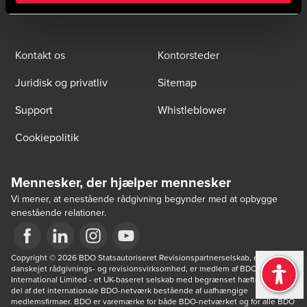
Kontakt os
Kontorsteder
Juridisk og privatliv
Sitemap
Support
Whistleblower
Cookiepolitik
Mennesker, der hjælper mennesker
Vi mener, at enestående rådgivning begynder med at opbygge
enestående relationer.
Opens in a new window/tab
Copyright © 2026 BDO Statsautoriseret Revisionspartnerselskab, en 
Opens in a new window/tab
Opens in a new window/tab
Opens in a new window/tab
danskejet rådgivnings- og revisionsvirksomhed, er medlem af BDO 
International Limited - et UK-baseret selskab med begrænset hæftelse - og 
del af det internationale BDO-netværk bestående af uafhængige 
medlemsfirmaer. BDO er varemærke for både BDO-netværket og for alle BDO 