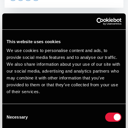
Opens In A New Window/tab
Opens In A New Window/tab
Opens In A New Window/tab
Opens In A New Window/tab
Som de fleste sikkert har bemærket, er de kommercielle
fitnesscentre blevet ramt af moms på holdundervisning
fra 1. januar 2026.
Lone Ravnholt Jensen
This website uses cookies
Director, Indirect Tax
Skatterådet har i et nyt bindende svar nu afgjort, at de
We use cookies to personalise content and ads, to
Ikke-kommercielle fitnesscentre derimod er momsfrie af
provide social media features and to analyse our traffic.
deres adgang til fitness, sport mv. Det vil sige, at
We also share information about your use of our site with
fx foreninger/selvejende institutioner mv. generelle udbud
our social media, advertising and analytics partners who
af adgang til fitness er fritaget for moms.
may combine it with other information that you’ve
Fra 1. januar 2026 blev momsreglerne for undervisning i
provided to them or that they’ve collected from your use
enkeltfag ændret.
of their services.
Ændringerne har skabt usikkerhed og ærgrelse i branchen,
og ændringerne har i hovedtræk medført at de
Consent
Necessary
kommercielle fitnesscentres holdundervisning blev ændret
Selection
fra momsfrit til momspligtigt. En momspligt som er