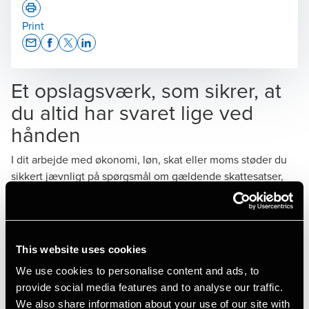
Print
Opens In A New Window/tab
Opens In A New Window/tab
Opens In A New Window/tab
Opens In A New Window/tab
Et opslagsværk, som sikrer, at
Mette Lund Hansen
du altid har svaret lige ved
Partner, Excise Duties
hånden
I dit arbejde med økonomi, løn, skat eller moms støder du
sikkert jævnligt på spørgsmål om gældende skattesatser,
beløbsgrænser samt skatte- og momsregler for
personalegoder. Spørgsmål, som du helt sikkert kan finde
Louise Eide Hartung
svar på via en søgning på Google.
Director, Indirect Tax
This website uses cookies
Men på trods af internettets hastighed kan det nogle gange
We use cookies to personalise content and ads, to
være nemmere med sit eget lille opslagsværk, som samler
provide social media features and to analyse our traffic.
det hele ét sted. Det får du med vores ’Skat, moms og
We also share information about your use of our site with
personalegoder 2026’.