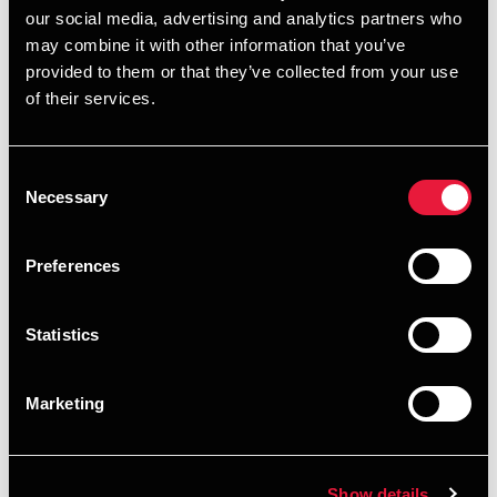
our social media, advertising and analytics partners who
may combine it with other information that you’ve
Nedenfor kan du downloade opslagsværket i en søgbar
Lars Bodín Jacobsen
provided to them or that they’ve collected from your use
pdf-version. Du er også meget velkommen til at kontakte
Director, Tax Legal
of their services.
dit nærmeste BDO-kontor, hvis du er interesseret i et fysisk
eksemplar af ’Skat, moms og personalegoder 2026’. Vi har
kontorer i hele landet, og du kan se, hvilket der er tættest
Consent
på dig
her
.
Necessary
Selection
DOWNLOAD AN ENGLISH VERSION HERE
Preferences
Udfyld formularen nedenfor for at
Statistics
downloade 'Skat, moms og
personalegoder 2026'
Marketing
FORNAVN *
Show details