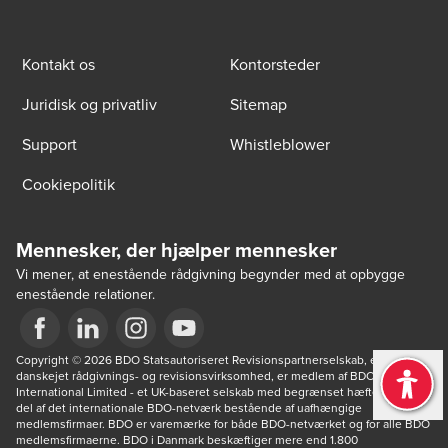
Kontakt os
Kontorsteder
Juridisk og privatliv
Sitemap
Support
Whistleblower
Cookiepolitik
Mennesker, der hjælper mennesker
Vi mener, at enestående rådgivning begynder med at opbygge
enestående relationer.
Opens in a new window/tab
Copyright © 2026 BDO Statsautoriseret Revisionspartnerselskab, en 
Opens in a new window/tab
Opens in a new window/tab
Opens in a new window/tab
danskejet rådgivnings- og revisionsvirksomhed, er medlem af BDO 
International Limited - et UK-baseret selskab med begrænset hæftelse - og 
del af det internationale BDO-netværk bestående af uafhængige 
medlemsfirmaer. BDO er varemærke for både BDO-netværket og for alle BDO 
medlemsfirmaerne. BDO i Danmark beskæftiger mere end 1.800 