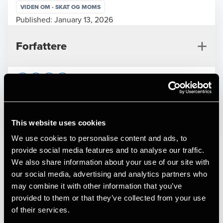
VIDEN OM - SKAT OG MOMS
Published:
January 13, 2026
Forfattere
Opens In A New Window/tab
Opens In A New Window/tab
Opens In A New Window/tab
Opens In A New Window/tab
Det er dyrt at starte egen virksomhed. Alle,
der drømmer om at få sin egen virksomhed,
This website uses cookies
prøver derfor efter bedste evne at spare op.
We use cookies to personalise content and ads, to
En god startkapital øger nemlig chancerne
Jesper Larsen
provide social media features and to analyse our traffic.
for succes.
Partner, Tax Legal
We also share information about your use of our site with
our social media, advertising and analytics partners who
I skattereglerne er der god hjælp at hente for dem, der
may combine it with other information that you’ve
sparer op til at starte
provided to them or that they’ve collected from your use
virksomhed. Der gives nemlig skattefradrag for den type
of their services.
opsparing. Der findes