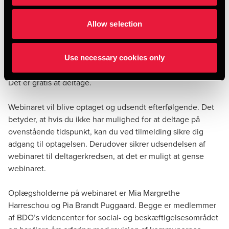
revisionspartnere (fx PwC eller EY) kan derfor opleve, at
kravene til materialer er anderledes.
Allow selection
Webinaret afholdes torsdag den 8. januar 2025 kl.
14.00–15.00.
Use necessary cookies only
Det er gratis at deltage.
Webinaret vil blive optaget og udsendt efterfølgende. Det
betyder, at hvis du ikke har mulighed for at deltage på
ovenstående tidspunkt, kan du ved tilmelding sikre dig
adgang til optagelsen. Derudover sikrer udsendelsen af
webinaret til deltagerkredsen, at det er muligt at gense
webinaret.
Oplægsholderne på webinaret er Mia Margrethe
Harreschou og Pia Brandt Puggaard. Begge er medlemmer
af BDO’s videncenter for social- og beskæftigelsesområdet