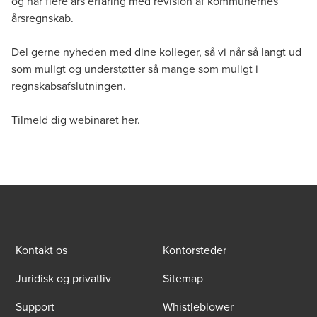
og har flere års erfaring med revision af kommunernes
årsregnskab.
Del gerne nyheden med dine kolleger, så vi når så langt ud
som muligt og understøtter så mange som muligt i
regnskabsafslutningen.
Tilmeld dig webinaret
her
.
Kontakt os
Kontorsteder
Juridisk og privatliv
Sitemap
Support
Whistleblower