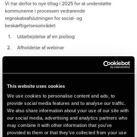
Vi har derfor to nye tiltag i 2025 for at understøtte
kommunerne i processen vedrørende
regnskabsafslutningen for social- og
beskæftigelsesområdet:
Udarbejdelse af en pixibog
Afholdelse af webinar
Pixibogen er et supplement til materialeplanen og
udsendes sammen med denne. Pixibogen indeholder en
beskrivelse af de forhold, der fremgår af materialeplanen.
This website uses cookies
Webinaret har følgende indhold:
We use cookies to personalise content and ads, to
provide social media features and to analyse our traffic.
Gennemgang af materialeplanen
We also share information about your use of our site with
our social media, advertising and analytics partners who
Opfølgning på decisionsskrivelser fra
may combine it with other information that you’ve
ministerierne vedrørende revisionen for 2024
provided to them or that they’ve collected from your use