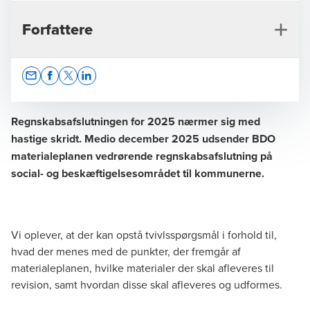
Forfattere
Opens In A New Window/tab
Opens In A New Window/tab
Opens In A New Window/tab
Opens In A New Window/tab
Regnskabsafslutningen for 2025 nærmer sig med
hastige skridt. Medio december 2025 udsender BDO
materialeplanen vedrørende regnskabsafslutning på
Pia Brandt Puggaard
social- og beskæftigelsesområdet til kommunerne.
Senior Manager, HA
Vi oplever, at der kan opstå tvivlsspørgsmål i forhold til,
hvad der menes med de punkter, der fremgår af
materialeplanen, hvilke materialer der skal afleveres til
revision, samt hvordan disse skal afleveres og udformes.
Mia Margrethe Harreschou
Senior Manager