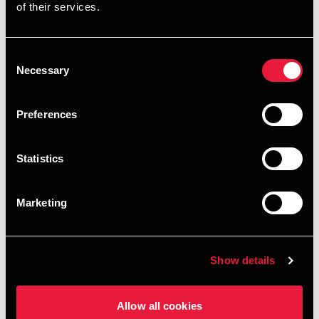
De fem refusionsopgørelser og tilhørende
of their services.
manuelle opgørelser og underdokumentation
Afstemninger vedrørende KY og KSD
Consent
Necessary
Selection
Indberetning til YUMU
Eventuelle opmærksomhedspunkter i forbindelse
Preferences
med regnskabsafslutningen for 2025
Statistics
Webinaret er primært målrettet BDO’s kunder og de
personer, der arbejder med udarbejdelsen af materialer til
Marketing
revisionen i forbindelse med regnskabsafslutningen på
social- og beskæftigelsesområdet. Kommuner, der ikke er
kunder hos BDO, er også meget velkomne til at deltage. Vi
gør dog opmærksom på, at webinaret tager udgangspunkt i
Show details
BDO’s materialeplan, som danner grundlag for de
materialer, BDO’s kunder skal aflevere til revisionen, der
Allow all cookies
udføres af BDO’s revisorer. Kommuner med andre