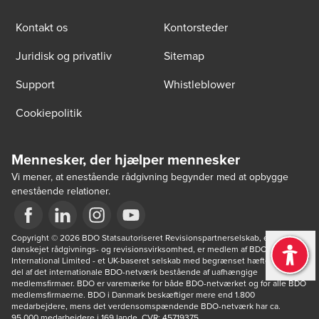
Kontakt os
Kontorsteder
Juridisk og privatliv
Sitemap
Support
Whistleblower
Cookiepolitik
Mennesker, der hjælper mennesker
Vi mener, at enestående rådgivning begynder med at opbygge
enestående relationer.
Opens in a new window/tab
Copyright © 2026 BDO Statsautoriseret Revisionspartnerselskab, en 
Opens in a new window/tab
Opens in a new window/tab
Opens in a new window/tab
danskejet rådgivnings- og revisionsvirksomhed, er medlem af BDO 
International Limited - et UK-baseret selskab med begrænset hæftelse - og 
del af det internationale BDO-netværk bestående af uafhængige 
medlemsfirmaer. BDO er varemærke for både BDO-netværket og for alle BDO 
medlemsfirmaerne. BDO i Danmark beskæftiger mere end 1.800 
medarbejdere, mens det verdensomspændende BDO-netværk har ca. 
95.000 medarbejdere i 169 lande. CVR: 45719375