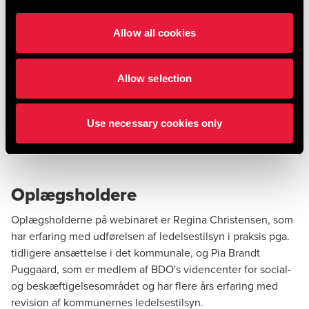
Tid og sted
Webinaret afholdes tirsdag den 10. marts 2026 kl. 14.00 –
Allow all cookies
15.00. Det er gratis at deltage
Webinaret vil blive optaget og udsendes efterfølgende. Det
Allow selection
betyder, at hvis du ikke har mulighed for at deltage på
ovenstående tidspunkt, kan du ved tilmelding sikre dig
Use necessary cookies only
adgang til optagelsen – og mulighed for at gense
webinaret efterfølgende.
Oplægsholdere
Oplægsholderne på webinaret er Regina Christensen, som
har erfaring med udførelsen af ledelsestilsyn i praksis pga.
tidligere ansættelse i det kommunale, og Pia Brandt
Puggaard, som er medlem af BDO's videncenter for social-
og beskæftigelsesområdet og har flere års erfaring med
revision af kommunernes ledelsestilsyn.