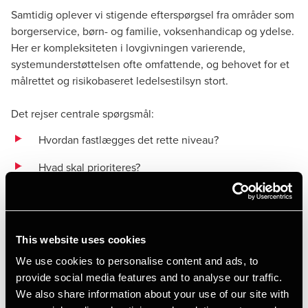
Samtidig oplever vi stigende efterspørgsel fra områder som
borgerservice, børn- og familie, voksenhandicap og ydelse.
Her er kompleksiteten i lovgivningen varierende,
systemunderstøttelsen ofte omfattende, og behovet for et
målrettet og risikobaseret ledelsestilsyn stort.
Det rejser centrale spørgsmål:
Hvordan fastlægges det rette niveau?
Hvad skal prioriteres?
Og hvordan skabes overblik i et lovtungt landskab?
Vi afholder derfor et kort inspirationswebinar om emnet.
This website uses cookies
We use cookies to personalise content and ads, to
Webinaret indeholder:
provide social media features and to analyse our traffic.
We also share information about your use of our site with
Et overordnet blik på, hvordan BDO ser ledelsestilsyn