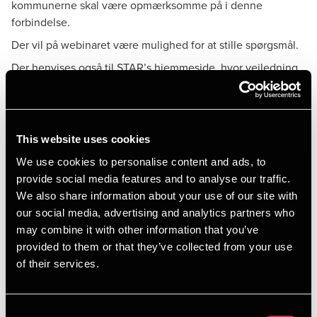
kommunerne skal være opmærksomme på i denne
forbindelse.
Der vil på webinaret være mulighed for at stille spørgsmål.
Der henvises også til STAR’s hjemmeside, hvor vejledning
og spørgsmål/svar i forhold til indberetningen fremgår, som
med fordel kan læse, når der arbejdes med indberetningen
til kommunalrevision.star.dk
Kommunal revision
This website uses cookies
We use cookies to personalise content and ads, to
provide social media features and to analyse our traffic.
Det anbefales de ansvarlige i kommunerne allerede nu
We also share information about your use of our site with
sikrer sig, at adgangen til kommunalrevision.star.dk er aktiv.
our social media, advertising and analytics partners who
Dette for at være klar til at foretage indberetningen, når
may combine it with other information that you’ve
revisionen er færdig med indberetningen, og denne er klar
provided to them or that they’ve collected from your use
til foreløbig godkendelse.
of their services.
Frist for foreløbig godkendelse 15. juni 2026
Frist for endelig godkendelse 31. august 2026
Consent