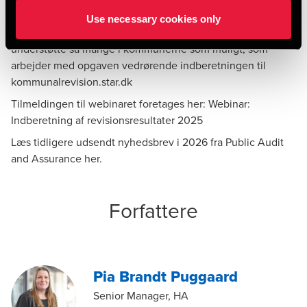
STAR etablerede indberetningsløsningen.
Use necessary cookies only
Del gerne nyheden med din kollega, så vi kan komme
understøtte så mange i kommunerne som muligt, som
arbejder med opgaven vedrørende indberetningen til
kommunalrevision.star.dk
Tilmeldingen til webinaret foretages her:
Webinar:
Indberetning af revisionsresultater 2025
Læs tidligere udsendt nyhedsbrev i 2026 fra Public Audit
and Assurance
her.
Forfattere
Pia Brandt Puggaard
Senior Manager, HA