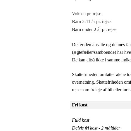
Voksen pr. rejse
Barn 2-11 år pr. rejse
Barn under 2 år pr. rejse
Det er den ansatte og dennes fami
(ægtefæller/samboende) har hver 
De kan altså ikke i samme indkom
Skattefriheden omfatter alene tra
overnatning. Skattefriheden omfa
rejse som fx leje af bil eller turis
Fri kost
Fuld kost
Delvis fri kost - 2 måltider