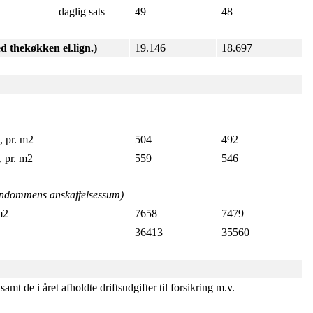
daglig sats
49
48
ed thekøkken el.lign.)
19.146
18.697
, pr. m2
504
492
 pr. m2
559
546
ejendommens anskaffelsessum)
m2
7658
7479
36413
35560
t de i året afholdte driftsudgifter til forsikring m.v.