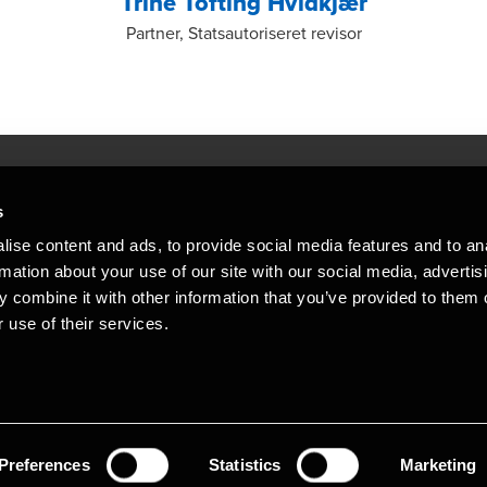
Trine Tofting Hvidkjær
Partner, Statsautoriseret revisor
s
Mennesker, der hjæ
torsteder
ise content and ads, to provide social media features and to an
Vi mener, at enestående rådgivning
rmation about your use of our site with our social media, advertis
emap
 combine it with other information that you’ve provided to them o
stleblower
 use of their services.
Opens in a new window/tab
Copyright © 2026 BDO Statsautoriseret Re
Opens in a new window/tab
Opens in a new win
Opens in a 
er medlem af BDO International Limited - 
BDO-netværk bestående af uafhængige me
medlemsfirmaerne. BDO i Danmark besk
netværk har ca. 95.000 medarbejdere i 1
Preferences
Statistics
Marketing