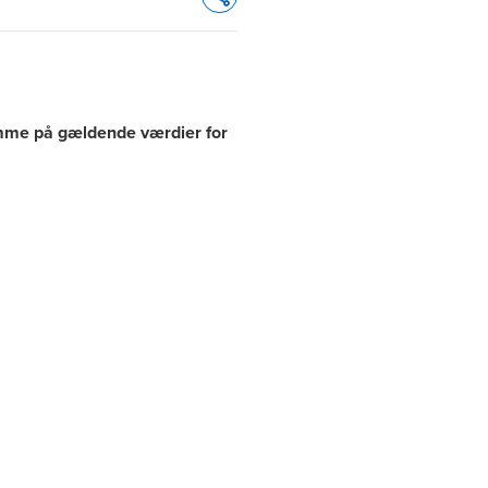
Opens In A New Window/tab
omme på gældende værdier for