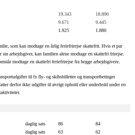
19.343
18.890
9.671
9.445
1.925
1.880
lie, som kan modtage en årlig feriefrirejse skattefrit. Hvis et par
sin arbejdsgiver, kan familien alene modtage en skattefri frirejse.
står modtage en skattefri feriefrirejse fra begge arbejdsgivere.
nsportudgifter til fx fly- og skibsbilletter og transportbetinget
tter derfor ikke udgifter til øvrigt ophold eller underhold under en
taktiviteter.
daglig sats
86
84
daglig sats
63
62