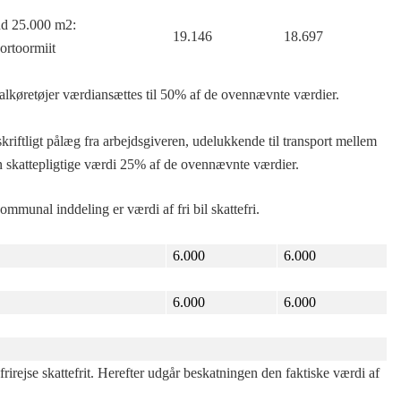
end 25.000 m2:
19.146
18.697
ortoormiit
lkøretøjer værdiansættes til 50% af de ovennævnte værdier.
skriftligt pålæg fra arbejdsgiveren, udelukkende til transport mellem
n skattepligtige værdi 25% af de ovennævnte værdier.
mmunal inddeling er værdi af fri bil skattefri.
6.000
6.000
6.000
6.000
frirejse skattefrit. Herefter udgår beskatningen den faktiske værdi af