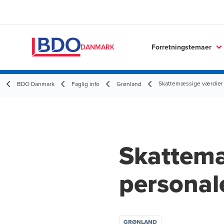
Forretningstemaer
DANMARK
Skattemæssige værdier 
BDO Danmark
Faglig info
Grønland
Skattemæ
personal
GRØNLAND