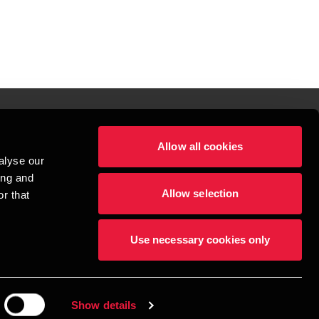
Allow all cookies
lper mennesker
alyse our
 begynder med at opbygge enestående relationer.
ing and
Allow selection
r that
visionspartnerselskab, en danskejet rådgivnings- og revisionsvirksomhed, 
dow/tab
new window/tab
et UK-baseret selskab med begrænset hæftelse - og del af det internationale 
Use necessary cookies only
dlemsfirmaer. BDO er varemærke for både BDO-netværket og for alle BDO 
æftiger mere end 1.800 medarbejdere, mens det verdensomspændende BDO-
69 lande. CVR: 45719375
Show details