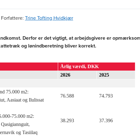
|
Forfattere
:
Trine Tofting Hvidkjær
ndkomst. Derfor er det vigtigt, at arbejdsgivere er opmærks
attetræk og lønindberetning bliver korrekt.
Årlig værdi, DKK
2026
2025
end 75.000 m2:
76.588
74.793
t, Aasiaat og Ilulissat
25.000-75.000 m2:
38.293
37.396
 Qasigiannguit,
rnavik og Tasiilaq