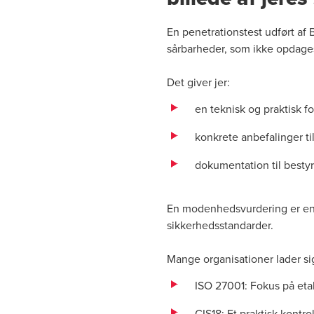
En penetrationstest udført af
sårbarheder, som ikke opdages 
Det giver jer:
en teknisk og praktisk fo
konkrete anbefalinger ti
dokumentation til bestyr
En modenhedsvurdering er en a
sikkerhedsstandarder.
Mange organisationer lader sig
ISO 27001: Fokus på etab
CIS18: Et praktisk kontr