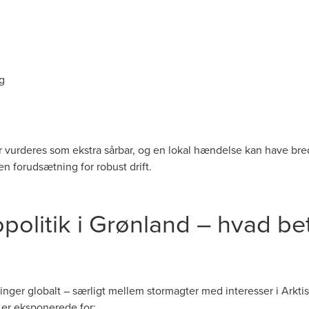
ng
tur vurderes som ekstra sårbar, og en lokal hændelse kan have b
en forudsætning for robust drift.
olitik i Grønland – hvad bet
nger globalt – særligt mellem stormagter med interesser i Arktis
 er eksponerede for: