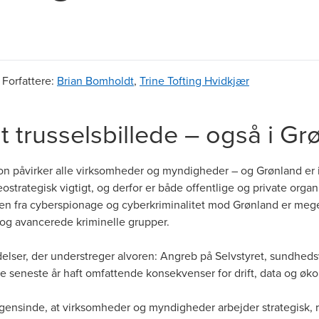
|
Forfattere
:
Brian Bomholdt
,
Trine Tofting Hvidkjær
gt trusselsbillede – også i G
ion påvirker alle virksomheder og myndigheder – og Grønland er
eostrategisk vigtigt, og derfor er både offentlige og private organ
len fra cyberspionage og cyberkriminalitet mod Grønland er meget
 og avancerede kriminelle grupper.
delser, der understreger alvoren: Angreb på Selvstyret, sundhe
e seneste år haft omfattende konsekvenser for drift, data og øk
ogensinde, at virksomheder og myndigheder arbejder strategisk,