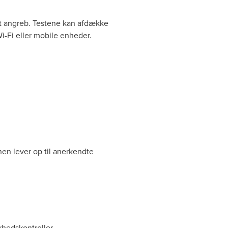
elt angreb. Testene kan afdække
i-Fi eller mobile enheder.
nen lever op til anerkendte
rhedskontroller.