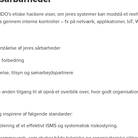
 BDO's etiske hackere viser, om jeres systemer kan modstå et re
gennem interne kontroller – fx på netværk, applikationer, IoT, W
rståelse af jeres sårbarheder
l forbedring
else, tilsyn og samarbejdspartnere
nden tilgang til at opnå et overblik over, hvor godt organisatio
 inspirere af følgende standarder:
lering af et effektivt ISMS og systematisk risikostyring.
olrammeværk, som styrker både tekniske og organisatoriske sikke