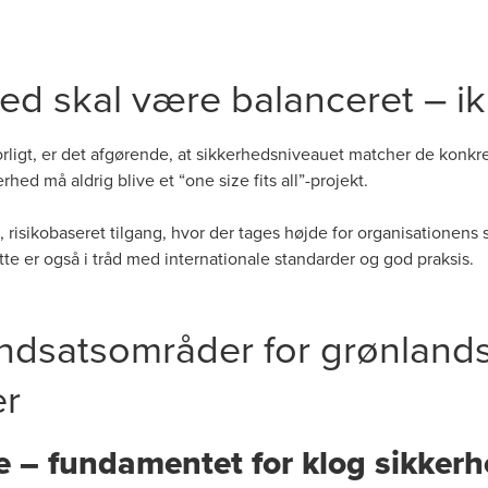
ed skal være balanceret – i
orligt, er det afgørende, at sikkerhedsniveauet matcher de konkre
rhed må aldrig blive et “one size fits all”-projekt.
 risikobaseret tilgang, hvor der tages højde for organisationens s
ette er også i tråd med internationale standarder og god praksis.
 indsatsområder for grønland
er
se – fundamentet for klog sikker