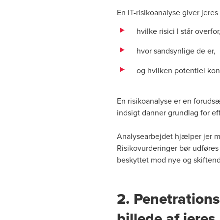
En IT-risikoanalyse giver jeres
hvilke risici I står overfor
hvor sandsynlige de er,
og hvilken potentiel ko
En risikoanalyse er en forudsæ
indsigt danner grundlag for ef
Analysearbejdet hjælper jer me
Risikovurderinger bør udføres 
beskyttet mod nye og skiftende
2. Penetrations
billede af jere