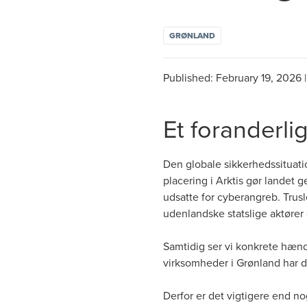
GRØNLAND
Published:
February 19, 2026
Et foranderli
Den globale sikkerhedssituat
placering i Arktis gør landet g
udsatte for cyberangreb. Trus
udenlandske statslige aktører
Samtidig ser vi konkrete hæn
virksomheder i Grønland har d
Derfor er det vigtigere end n