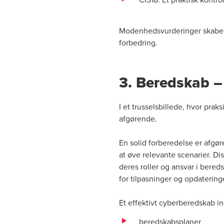
Modenhedsvurderinger skaber k
forbedring.
3. Beredskab –
I et trusselsbillede, hvor pra
afgørende.
En solid forberedelse er afgør
at øve relevante scenarier. Di
deres roller og ansvar i bered
for tilpasninger og opdaterin
Et effektivt cyberberedskab i
beredskabsplaner