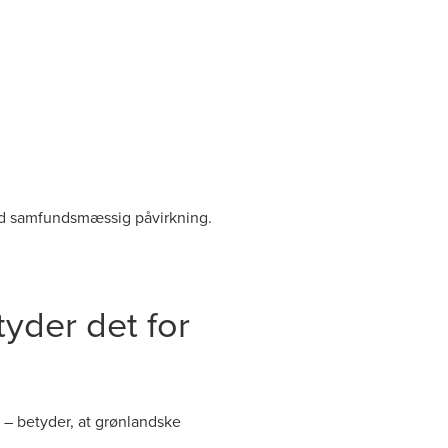
red samfundsmæssig påvirkning.
yder det for
 – betyder, at grønlandske