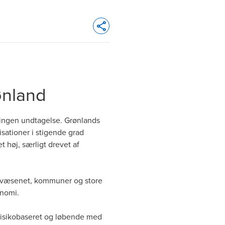
Opens In A New Window/tab
rønland
 ingen undtagelse. Grønlands
isationer i stigende grad
 høj, særligt drevet af
dsvæsenet, kommuner og store
onomi.
 risikobaseret og løbende med