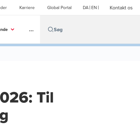
Kontakt os
der
Karriere
Global Portal
DA
EN
...
unde
026: Til
og