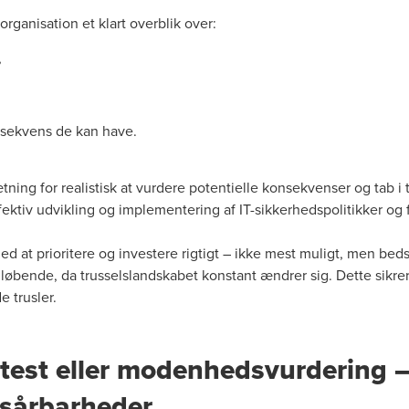
 organisation et klart overblik over:
,
nsekvens de kan have.
tning for realistisk at vurdere potentielle konsekvenser og tab 
fektiv udvikling og implementering af IT-sikkerhedspolitikker og
d at prioritere og investere rigtigt – ikke mest muligt, men beds
løbende, da trusselslandskabet konstant ændrer sig. Dette sikrer,
 trusler.
test eller modenhedsvurdering – 
s sårbarheder