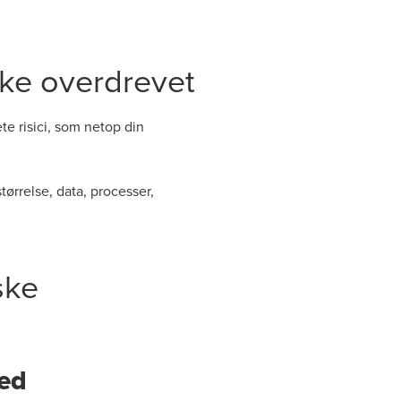
kke overdrevet
te risici, som netop din
tørrelse, data, processer,
ske
hed