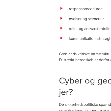
responsprocedurer
øvelser og scenarier
rolle- og ansvarsfordeli
kommunikationsstrategi
Grønlands kritiske infrastruk
Et stærkt beredskab er derfor 
Cyber og geop
jer?
De sikkerhedspolitiske spændi
organisationer i stigende grad