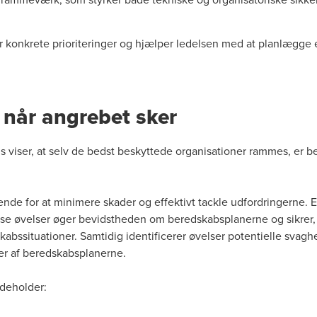
onkrete prioriteringer og hjælper ledelsen med at planlægge en
 når angrebet sker
ksis viser, at selv de bedst beskyttede organisationer rammes, er
ende for at minimere skader og effektivt tackle udfordringerne. E
sse øvelser øger bevidstheden om beredskabsplanerne og sikrer, a
skabssituationer. Samtidig identificerer øvelser potentielle sva
ger af beredskabsplanerne.
ndeholder: