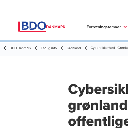
Forretningstemaer
DANMARK
Cybersikkerhed i Grønla
BDO Danmark
Faglig info
Grønland
Cybersik
grønland
offentlig