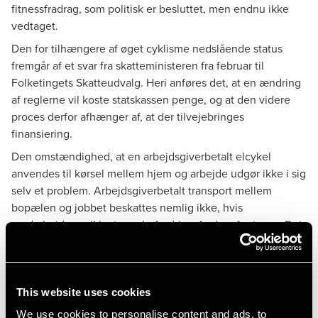
fitnessfradrag, som politisk er besluttet, men endnu ikke
vedtaget.
Den for tilhængere af øget cyklisme nedslående status
fremgår af et
svar fra skatteministeren
fra februar til
Folketingets Skatteudvalg. Heri anføres det, at en ændring
af reglerne vil koste statskassen penge, og at den videre
proces derfor afhænger af, at der tilvejebringes
finansiering.
Den omstændighed, at en arbejdsgiverbetalt elcykel
anvendes til kørsel mellem hjem og arbejde udgør ikke i sig
selv et problem. Arbejdsgiverbetalt transport mellem
bopælen og jobbet beskattes nemlig ikke, hvis
medarbejderen ikke tager befordringsfradrag for turen. Det
egentlige problem består i, at hvis cyklen tages med hjem,
skaber det en formodning for, at den også anvendes til
andre former for privat kørsel.
This website uses cookies
I så fald skal medarbejderen beskattes af markedsværdien
af godet, idet der i modsætning til fx fri telefon ikke er
We use cookies to personalise content and ads, to