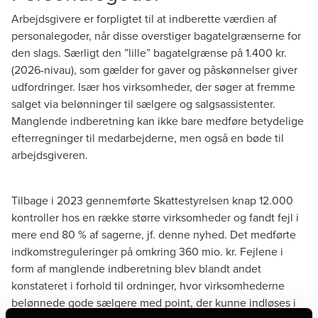
Arbejdsgivere er forpligtet til at indberette værdien af
personalegoder, når disse overstiger bagatelgrænserne for
den slags. Særligt den ”lille” bagatelgrænse på 1.400 kr.
(2026-nivau), som gælder for gaver og påskønnelser giver
udfordringer. Især hos virksomheder, der søger at fremme
salget via belønninger til sælgere og salgsassistenter.
Manglende indberetning kan ikke bare medføre betydelige
efterregninger til medarbejderne, men også en bøde til
arbejdsgiveren.
Tilbage i 2023 gennemførte Skattestyrelsen knap 12.000
kontroller hos en række større virksomheder og fandt fejl i
mere end 80 % af sagerne, jf.
denne nyhed
. Det medførte
indkomstreguleringer på omkring 360 mio. kr. Fejlene i
form af manglende indberetning blev blandt andet
konstateret i forhold til ordninger, hvor virksomhederne
belønnede gode sælgere med point, der kunne indløses i