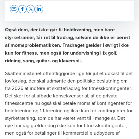
Opens In A New Window/tab
Opens In A New Window/tab
Opens In A New Window/tab
Opens In A New Window/tab
Også dem, der ikke går til holdtræning, men bare
styrketræner, får ret til fradrag, selvom de ikke er berørt
af momsproblematikken. Fradraget gælder i øvrigt ikke
Bo Torpegaard Rubien
kun for fitness, men også for undervisning i fx golf,
Senior Manager, Tax Legal
ridning, sang, guitar- og klaverspil.
Skatteministeriet offentliggjorde lige før jul et udkast til det
lovforslag, der skal udmønte den politiske beslutning om
fra 2026 at indføre et skattefradrag for fitnesskontingenter.
Det sker for at afbøde konsekvenser af, at de private
fitnesscentre nu også skal betale moms af kontingenter for
holdtræning og 1:1-træning og ikke kun for kontingenter for
styrketræning, som de har været vant til i mange år. Det
nye fradrag gælder dog ikke kun for fitnesskontingenter,
men også for betalinger til kommercielle udbydere af