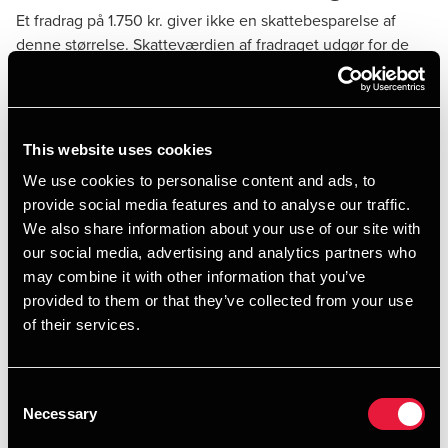
Et fradrag på 1.750 kr. giver ikke en skattebesparelse af
denne størrelse. Skatteværdien af fradraget udgør for de
fleste omkring 26 % af beløbet, svarende til ca. 450 kr. Hvis
dit spinningkontingent er steget med 50 kr. om måneden,
dækker skattebesparelsen altså ikke den fulde merudgift,
hvis du træner alle årets 12 måneder. Holder du pause om
This website uses cookies
sommeren, dækkes merudgiften stort set 1:1, hvis dit
We use cookies to personalise content and ads, to
samlede kontingent for de aktive måneder mindst udgør
provide social media features and to analyse our traffic.
1.750 kr.
We also share information about your use of our site with
our social media, advertising and analytics partners who
Hvem kan få fradrag?
may combine it with other information that you’ve
provided to them or that they’ve collected from your use
Berettiget til fradraget er personer, der er fyldt 30 år ved
of their services.
indkomstårets udgang og som køber motionsydelser eller
musikundervisning hos en momsregistreret virksomhed.
Consent
Necessary
Det første betyder, at dem, der er født i 1996 eller tidligere,
Selection
vil kunne få fradrag i 2026. Det andet betyder, at der ikke