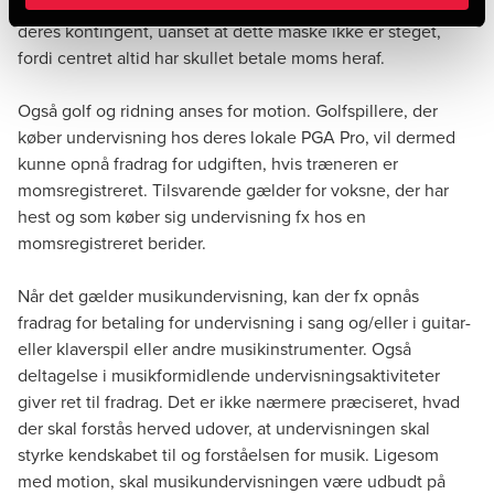
privatejet motionscenter, kan altså nu opnå fradrag for
deres kontingent, uanset at dette måske ikke er steget,
fordi centret altid har skullet betale moms heraf.
Også golf og ridning anses for motion. Golfspillere, der
køber undervisning hos deres lokale PGA Pro, vil dermed
kunne opnå fradrag for udgiften, hvis træneren er
momsregistreret. Tilsvarende gælder for voksne, der har
hest og som køber sig undervisning fx hos en
momsregistreret berider.
Når det gælder musikundervisning, kan der fx opnås
fradrag for betaling for undervisning i sang og/eller i guitar-
eller klaverspil eller andre musikinstrumenter. Også
deltagelse i musikformidlende undervisningsaktiviteter
giver ret til fradrag. Det er ikke nærmere præciseret, hvad
der skal forstås herved udover, at undervisningen skal
styrke kendskabet til og forståelsen for musik. Ligesom
med motion, skal musikundervisningen være udbudt på