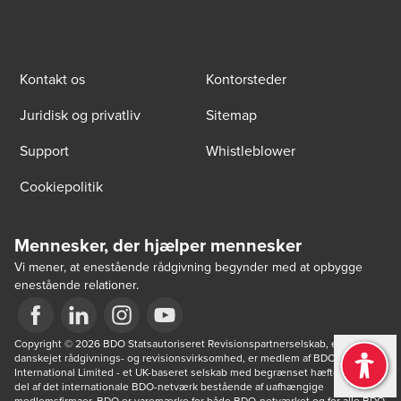
Kontakt os
Kontorsteder
Juridisk og privatliv
Sitemap
Support
Whistleblower
Cookiepolitik
Mennesker, der hjælper mennesker
Vi mener, at enestående rådgivning begynder med at opbygge
enestående relationer.
Opens in a new window/tab
Copyright © 2026 BDO Statsautoriseret Revisionspartnerselskab, en 
Opens in a new window/tab
Opens in a new window/tab
Opens in a new window/tab
danskejet rådgivnings- og revisionsvirksomhed, er medlem af BDO 
International Limited - et UK-baseret selskab med begrænset hæftelse - og 
del af det internationale BDO-netværk bestående af uafhængige 
medlemsfirmaer. BDO er varemærke for både BDO-netværket og for alle BDO 