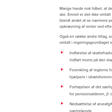
Mange havde nok håbet, at den
ske. Emnet er slet ikke omtalt
blandt andet at se nærmere på
opkrævning af renter ved efter
Også en række andre tiltag, so
omtalt i regeringsgrundlaget o
Indførelse af skattefradr
indført moms på den sla
Forenkling af reglerne f
hjælpere i idrætsforeni
Forhøjelsen af det særlig
for pensionsalderen, jf.
d
Nedsættelse af arveafgift
nærtstående.