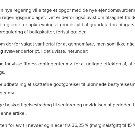
 nye regering ville tage et opgør med de nye ejendomsvurderinge
 i regeringsgrundlaget. Det er derfor også uvist om tilsagnet fra 
 reglerne for opkrævning af grundskyld af grundejerforeningers f
regulering af boligskatter, fortsat gælder.
m der før valget var flertal for at gennemføre, men som ikke nåed
g svæver derfor pt. i det uvisse, herunder:
ag for visse fitnesskontingenter mv. for at udligne effekten af, at 
gs.
or udbetaling af skattefrie godtgørelser til ulønnede bestyrelses
nger mv.
e beskæftigelsesfradrag til seniorer og udvidelsen af perioden for
enne artikel.
en for arv til nevøer og niecer fra 36,25 % (marginalafgift) til 15 