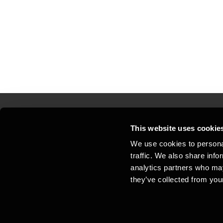
This website uses cookie
Kontakt os
Kon
We use cookies to personal
traffic. We also share info
Juridisk og privatliv
Sit
analytics partners who may
Support
Whi
they’ve collected from your
Cookiepolitik