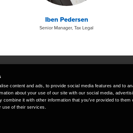
Iben Pedersen
Senior Manager, Tax Legal
s
Mennesker, der hjæ
torsteder
ise content and ads, to provide social media features and to an
Vi mener, at enestående rådgivning
rmation about your use of our site with our social media, advertis
emap
 combine it with other information that you’ve provided to them o
stleblower
 use of their services.
Opens in a new window/tab
Copyright © 2026 BDO Statsautoriseret Re
Opens in a new window/tab
Opens in a new win
Opens in a 
er medlem af BDO International Limited - 
BDO-netværk bestående af uafhængige me
medlemsfirmaerne. BDO i Danmark besk
netværk har ca. 95.000 medarbejdere i 1