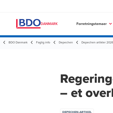
Forretningstemaer
DANMARK
BDO Danmark
Faglig info
Depechen
Depechen artikler 202
Regering
– et over
DEPECHEN-ARTIKEL