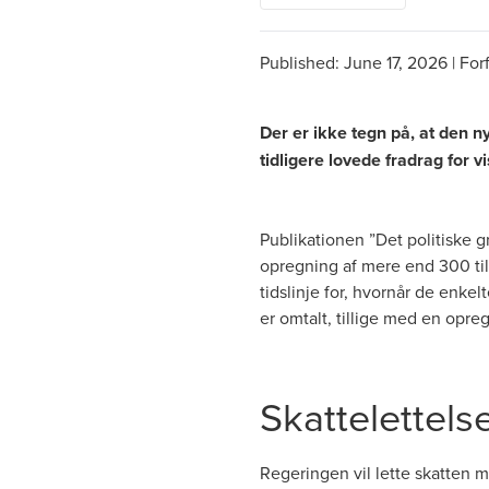
Published:
June 17, 2026
|
For
Der er ikke tegn på, at den n
tidligere lovede fradrag for vi
Publikationen ”
Det politiske g
opregning af mere end 300 tilt
tidslinje for, hvornår de enke
er omtalt, tillige med en opr
Skattelettels
Regeringen vil lette skatten m