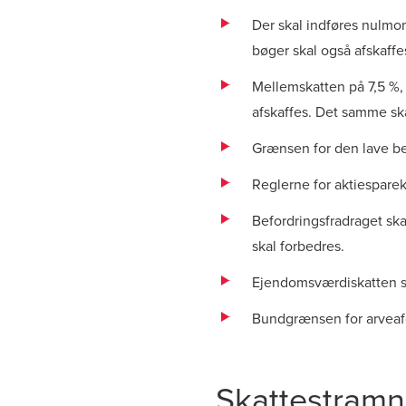
Der skal indføres nulmo
bøger skal også afskaffe
Mellemskatten på 7,5 %, 
afskaffes. Det samme ska
Grænsen for den lave be
Reglerne for aktiesparek
Befordringsfradraget ska
skal forbedres.
Ejendomsværdiskatten skal
Bundgrænsen for arveafgi
Skattestramn