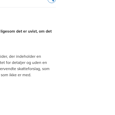
Opens In A New Window/tab
ligesom det er uvist, om det
ider, der indeholder en
tet for detaljer og uden en
rgervendte skatteforslag, som
n som ikke er med.