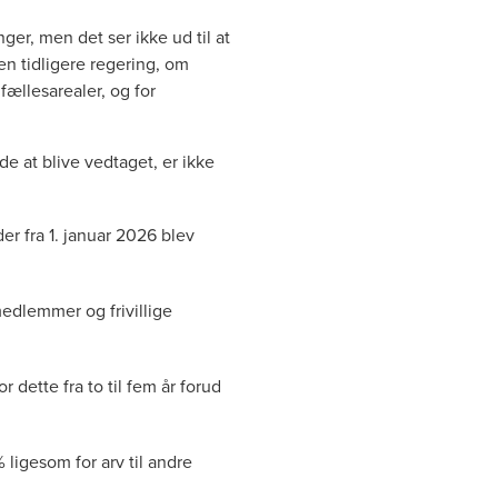
r, men det ser ikke ud til at
den tidligere regering, om
ællesarealer, og for
e at blive vedtaget, er ikke
der fra 1. januar 2026 blev
medlemmer og frivillige
 dette fra to til fem år forud
% ligesom for arv til andre