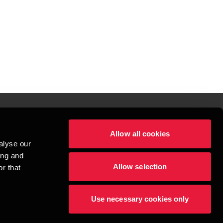
Allow all cookies
lper mennesker
alyse our
 begynder med at opbygge enestående relationer.
ing and
Allow selection
r that
visionspartnerselskab, en danskejet rådgivnings- og revisionsvirksomhed, 
dow/tab
new window/tab
et UK-baseret selskab med begrænset hæftelse - og del af det internationale 
Use necessary cookies only
dlemsfirmaer. BDO er varemærke for både BDO-netværket og for alle BDO 
æftiger mere end 1.800 medarbejdere, mens det verdensomspændende BDO-
69 lande. CVR: 45719375