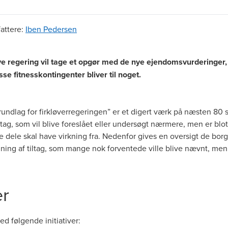
fattere
:
Iben Pedersen
ye regering vil tage et opgør med de nye ejendomsvurderinger, 
sse fitnesskontingenter bliver til noget.
rundlag for firkløverregeringen
” er et digert værk på næsten 80 s
ag, som vil blive foreslået eller undersøgt nærmere, men er blot
lte dele skal have virkning fra. Nedenfor gives en oversigt de bo
egning af tiltag, som mange nok forventede ville blive nævnt, me
er
ed følgende initiativer: