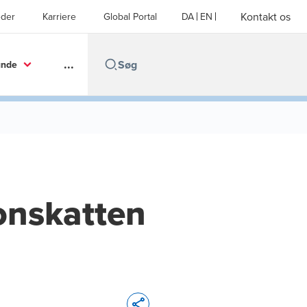
Kontakt os
der
Karriere
Global Portal
DA
EN
...
unde
onskatten