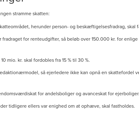
ringen stramme skatten:
atteområdet, herunder person- og beskæftigelsesfradrag, skal fas
 fradraget for renteudgifter, så beløb over 150.000 kr. for enlige
10 mio. kr. skal fordobles fra 15 % til 30 %.
vedaktionærmodel, så ejerledere ikke kan opnå en skattefordel 
jendomsværdiskat for andelsboliger og avanceskat for ejerboliger
er tidligere ellers var enighed om at ophæve, skal fastholdes.