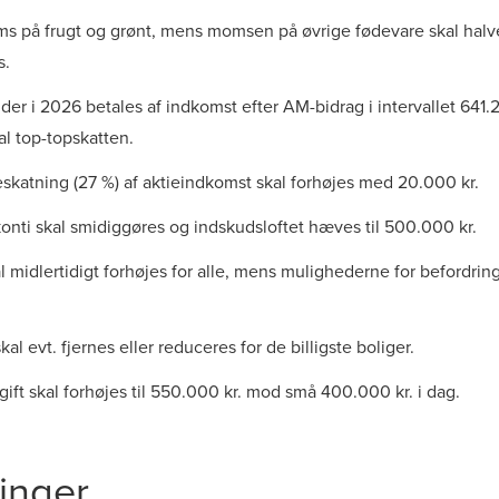
ms på frugt og grønt, mens momsen på øvrige fødevare skal halv
s.
der i 2026 betales af indkomst efter AM-bidrag i intervallet 641.2
l top-topskatten.
skatning (27 %) af aktieindkomst skal forhøjes med 20.000 kr.
onti skal smidiggøres og indskudsloftet hæves til 500.000 kr.
l midlertidigt forhøjes for alle, mens mulighederne for befordring
 evt. fjernes eller reduceres for de billigste boliger.
ft skal forhøjes til 550.000 kr. mod små 400.000 kr. i dag.
inger