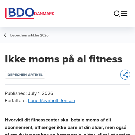
DANMARK
Depechen artikler 2026
Ikke moms på al fitness
DEPECHEN-ARTIKEL
Opens 
Published:
July 1, 2026
Forfattere
:
Lone Ravnholt Jensen
Hvorvidt dit fitnesscenter skal betale moms af dit
abonnement, afhænger ikke bare af din alder, men også
af om du træner hos en kommerciel aktør, eller i et center