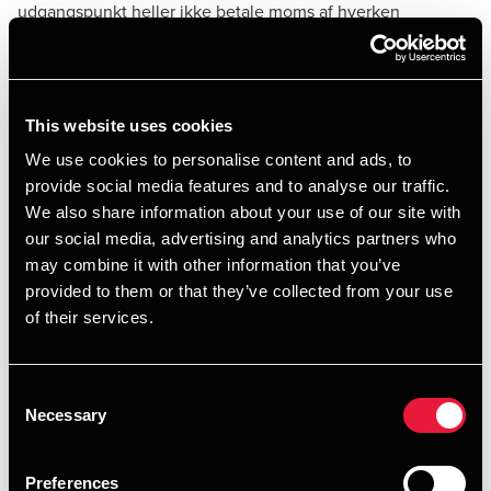
udgangspunkt heller ikke betale moms af hverken
abonnementsindtægter eller entreindtægter fra deres
brugere. Det viser en
nylig offentliggjort afgørelse fra
Skatterådet.
This website uses cookies
Den selvejende institution med
We use cookies to personalise content and ads, to
det store idrætsanlæg
provide social media features and to analyse our traffic.
We also share information about your use of our site with
Sagen handlede om en selvejende institution, der driver et
our social media, advertising and analytics partners who
idrætscenter, som indeholder:
may combine it with other information that you’ve
provided to them or that they’ve collected from your use
2 sportshaller, der hovedsageligt anvendes af skoler
of their services.
og idrætsforeninger.
4 sale, der bruges til foreningsidræt og fitness
Consent
(månedsabonnement/klippekort).
Necessary
Selection
1 styrketræningsområde
Preferences
(månedsabonnement/klippekort).