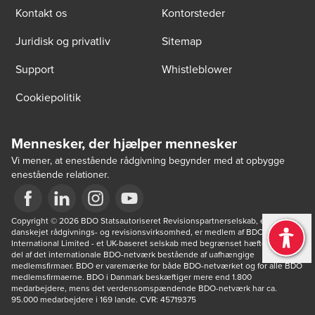
Kontakt os
Kontorsteder
Juridisk og privatliv
Sitemap
Support
Whistleblower
Cookiepolitik
Mennesker, der hjælper mennesker
Vi mener, at enestående rådgivning begynder med at opbygge
enestående relationer.
Opens in a new window/tab
Copyright © 2026 BDO Statsautoriseret Revisionspartnerselskab, en 
Opens in a new window/tab
Opens in a new window/tab
Opens in a new window/tab
danskejet rådgivnings- og revisionsvirksomhed, er medlem af BDO 
International Limited - et UK-baseret selskab med begrænset hæftelse - og 
del af det internationale BDO-netværk bestående af uafhængige 
medlemsfirmaer. BDO er varemærke for både BDO-netværket og for alle BDO 
medlemsfirmaerne. BDO i Danmark beskæftiger mere end 1.800 
medarbejdere, mens det verdensomspændende BDO-netværk har ca. 
95.000 medarbejdere i 169 lande. CVR: 45719375