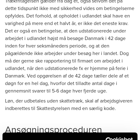
Trækfritagelsen gælder fra dag ét, også selvom det på
dette tidspunkt ikke med sikkerhed vides om betingelserne
opfyldes. Det forhold, at opholdet i udlandet skal have en
varighed på mere end et halvt år, er ikke det eneste krav.
Det er også en betingelse, at den udstationerede under
arbejdet i udlandet højst må besøge Danmark i 42 dage
inden for hver seksmåneders periode, og at den
pågældende ikke arbejder under besøg her i landet. Dog
må der gerne ske rapportering til firmaet om arbejdet i
udlandet, når den udstationerede fx er hjemme på ferie i
Danmark. Ved opgørelsen af de 42 dage tæller dele af et
døgn for en hel dag, hvorfor det tilladte antal dage i
gennemsnit svarer til 5-6 dage hver fjerde uge.
Løn, der udbetales uden skattetræk, skal af arbejdsgiveren
indberettes til Skattestyrelsen med en særlig kode.
Ansøgningsproceduren