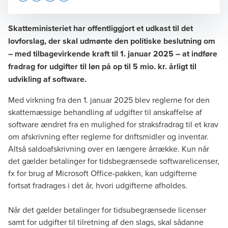
Opens In A New Window/tab
Opens In A New Window/tab
Opens In A New Window/tab
Opens In A New Window/tab
Skatteministeriet har offentliggjort et udkast til det
lovforslag, der skal udmønte den politiske beslutning om
– med tilbagevirkende kraft til 1. januar 2025 – at indføre
Jesper Pultz Havgaard
fradrag for udgifter til løn på op til 5 mio. kr. årligt til
Director, Tax Legal
udvikling af software.
Med virkning fra den 1. januar 2025 blev reglerne for den
skattemæssige behandling af udgifter til anskaffelse af
software ændret fra en mulighed for straksfradrag til et krav
om afskrivning efter reglerne for driftsmidler og inventar.
Altså saldoafskrivning over en længere årrække. Kun når
det gælder betalinger for tidsbegrænsede softwarelicenser,
fx for brug af Microsoft Office-pakken, kan udgifterne
fortsat fradrages i det år, hvori udgifterne afholdes.
Når det gælder betalinger for tidsubegrænsede licenser
samt for udgifter til tilretning af den slags, skal sådanne