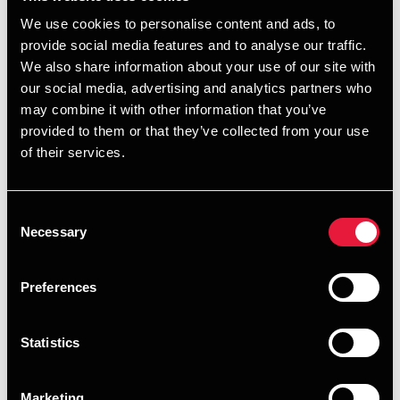
De vigtigste elementer i de nye regler kan i kort form
We use cookies to personalise content and ads, to
beskrives således:
provide social media features and to analyse our traffic.
Udgifter til anskaffelse software, herunder udvikling
We also share information about your use of our site with
our social media, advertising and analytics partners who
af ny software, skal fortsat saldoafskrives, men når det
may combine it with other information that you’ve
gælder udgifter til løn til egne softwareudviklere, kan
provided to them or that they’ve collected from your use
disse fradrages med det samme op til et beløb på 5
of their services.
mio. kr. årligt (2026-niveau). Beløbet pristalsreguleres
efter samme regler som mange andre beløbsgrænser
på skatteområdet.
Consent
Necessary
Selection
Reglen får tilbagevirkende kraft til den 1. januar 2025.
Altså for lønudgifter afholdt efter denne dato. For
Preferences
indkomståret 2025 vil fradraget maks. kunne udgøre
ca. 4,8 mio. kr.
Statistics
Fradraget gælder kun for løn til egne ansatte.
Vederlag til eksterne softwareudviklere er ikke
Marketing