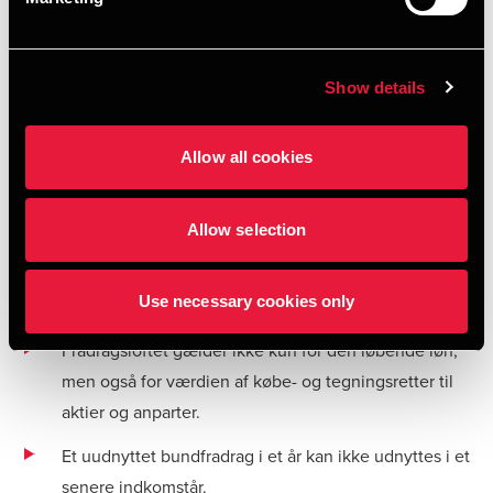
omfattet af fradragsretten. Der kan derfor være
startups, for hvem det vil være interessant at tilbyde
eksterne konsulenter ansættelse.
Show details
Vi forstår lovudkastet sådan, at det kun vil være løn til
ansatte med specifikke
Allow all cookies
softwareudviklingskompetencer, som er omfattet af
den begrænsede fradragsret. Løn til medarbejdere,
Allow selection
der fx arbejder med implementering af software, men
som ikke er udviklere, må derfor som udgangspunkt
Use necessary cookies only
altid kunne fradrages.
Fradragsloftet gælder ikke kun for den løbende løn,
men også for værdien af købe- og tegningsretter til
aktier og anparter.
Et uudnyttet bundfradrag i et år kan ikke udnyttes i et
senere indkomstår.