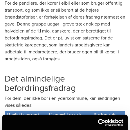
For de pendlere, der kører i elbil eller som bruger offentlig
transport, og som ikke er så berørt af de højere
brændstofpriser, er forhøjelsen af deres fradrag nærmest en
gave. Denne gruppe udgør i grove træk nok op mod
halvdelen af de 1,1 mio. danskere, der er berettiget til
befordringsfradrag. Det er pt. uvist om satserne for de
skattefrie kørepenge, som landets arbejdsgivere kan
udbetale til medarbejdere, der bruger egen bil til kørsel i
arbejdstiden, også forhøjes.
Det almindelige
befordringsfradrag
For dem, der ikke bor i en yderkommune, kan ændringen
vises således:
Daglig transport
Gammel km-sats
Ny km-sats
0 – 24 km
0,00 kr.
0,00 kr.
24 – 120 km
2,28 kr.
3,17 kr.