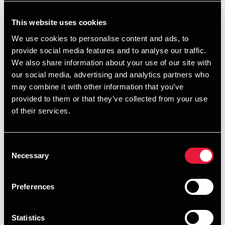
+ 120 km
1,14 kr.
1,59 kr.
This website uses cookies
Borgere i yderkommuner
We use cookies to personalise content and ads, to
provide social media features and to analyse our traffic.
Også det i forvejen forhøjede befordringsfradrag til borgere
We also share information about your use of our site with
i yderkommuner bliver forhøjet. Det gælder også for unge i
our social media, advertising and analytics partners who
disse kommuner, der modtager uddannelsesstøtte efter SU-
may combine it with other information that you’ve
loven og som i 2026 for første gang kan få
provided to them or that they’ve collected from your use
befordringsfradrag for kørsel til deres uddannelsessted.
of their services.
Daglig transport
Gammel km-sats
Ny km-sats
0 – 24 km
0,00 kr.
0,00 kr.
Consent
+ 24 km
2,53 kr.
3,51 kr.
Necessary
Selection
Yderkommunefradraget gælder for borgere med
bopælsadresse i en af følgende kommuner:
Preferences
I Region Nordjylland: Frederikshavn, Hjørring,
Brønderslev, Jammerbugt, Thisted, Morsø og
Statistics
Vesthimmerland.