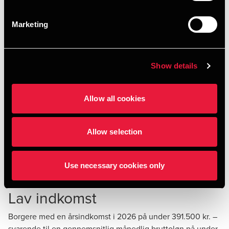
I Region Midtjylland: Struer, Skive og Norddjurs.
Marketing
I Region Syddanmark: Tønder, Aabenraa, Sønderborg,
Faaborg-Midtfyn og Svendborg.
Show details
I Region Sjælland: Lolland, Guldborgsund,
Vordingborg, Slagelse og Odsherred.
Allow all cookies
Ø-kommuner: Bornholm, Langeland, Ærø og Læsø.
Også pendlere med bopæl på Baagø, Egholm, Endelave,
Allow selection
Hjarnø, Mandø, Nekselø, Orø, Sejerø, Tunø eller på Aarø –
hvilke øer ikke er selvstændige kommuner - kan bruge
disse regler.
Use necessary cookies only
Lav indkomst
Borgere med en årsindkomst i 2026 på under 391.500 kr. –
svarende til en gennemsnitlig månedlig bruttoløn på under