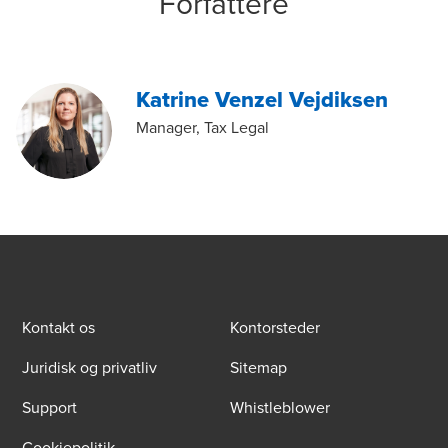
Forfattere
Katrine Venzel Vejdiksen
Manager, Tax Legal
Kontakt os
Kontorsteder
Juridisk og privatliv
Sitemap
Support
Whistleblower
Cookiepolitik