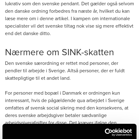
lukrativ som den svenske pendant. Det gælder også selvom
den danske ordning forbedres fra næste år, hvilket du kan
læse mere om i
denne artikel
. I kampen om internationale
specialister vil det svenske tiltag nok vise sig mere effektivt
end det danske ditto.
Nærmere om SINK-skatten
Den svenske særordning er rettet mod personer, der
pendler til arbejde i Sverige. Altså personer, der er fuldt
skattepligtige til et andet land.
For personer med bopæl i Danmark er ordningen kun
interessant, hvis de pågældende qua arbejdet i Sverige
omfattes af svensk social sikring med den konsekvens, at
deres svenske arbejdsgiver betaler sædvanlige
arbejdsgiverafgifter for disse. Det kræver ifølge den
såkaldte Øresundsaftale, at mindst halvdelen af
arbejdstiden tilbringes i Sverige. I så fald anses hele den