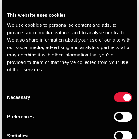
svenske løn for optjent i Sverige. I praksis skal man derfor
nok gå ud fra, at man kun kan have to hjemmearbejdsdage
This website uses cookies
pr. uge, hvis man vil opnå fordelen ved SINK-skatten.
We use cookies to personalise content and ads, to
provide social media features and to analyse our traffic.
Selvom der arbejdes for en svensk arbejdsgiver og betales
We also share information about your use of our site with
svensk SINK-skat, skal der stadig udfyldes en dansk
our social media, advertising and analytics partners who
årsopgørelse. Ved skatteberegningen i Danmark nedsættes
may combine it with other information that you’ve
skatten imidlertid med den del af den danske skat, der
provided to them or that they’ve collected from your use
forholdsmæssigt kan henføres til den svenske indkomst.
of their services.
Det betyder, at der skal betales skat til Danmark af
indkomst, der er optjent her. Det kan fx være dansk B-
indkomst eller aktieindkomst.
Consent
Necessary
Selection
Når det gælder renteudgifter – i første række renter af
boliglån – vil disse som følge af den måde, hvorpå
Preferences
skattenedsættelsen i Danmark udregnes, ofte miste deres
skattemæssige betydning. Der kan derfor være tilfælde,
hvor det mellem ægtefæller kan være interessant at
Statistics