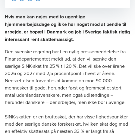
Opens In A New Window/tab
Opens In A New Window/tab
Opens In A New Window/tab
Opens In A New Window/tab
Hvis man kan nøjes med to ugentlige
hjemmearbejdsdage og ikke har noget mod at pendle til
arbejde, er bopæl i Danmark og job i Sverige faktisk rigtig
Tina Sørensen
interessant rent skattemæssigt.
Senior Director, Tax Legal
Den svenske regering har i en nylig
pressemeddelelse fra
Finansdepartementet
meldt ud, at den vil sænke den
særlige SINK-skat fra 25 % til 20 %. Det vil ske over årene
2026 og 2027 med 2,5 procentpoint i hvert af årene.
Nedsættelsen forventes at komme op mod 90.000
mennesker til gode, herunder først og fremmest et stort
antal udenlandssvenskere, men også udlændinge –
herunder danskere – der arbejder, men ikke bor i Sverige.
SINK-skatten er en bruttoskat, der har visse lighedspunkter
med den særlige danske forskerskat, hvilken skat dog med
en effektiv skattesats på næsten 33 % er langt fra så