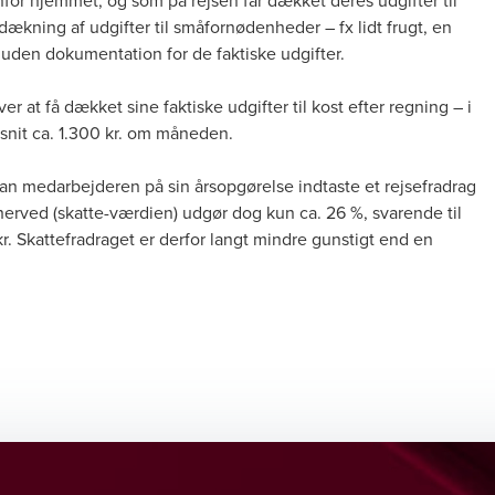
enfor hjemmet, og som på rejsen får dækket deres udgifter til
 dækning af udgifter til småfornødenheder – fx lidt frugt, en
 uden dokumentation for de faktiske udgifter.
at få dækket sine faktiske udgifter til kost efter regning – i
msnit ca. 1.300 kr. om måneden.
an medarbejderen på sin årsopgørelse indtaste et rejsefradrag
 herved (skatte-værdien) udgør dog kun ca. 26 %, svarende til
kr. Skattefradraget er derfor langt mindre gunstigt end en