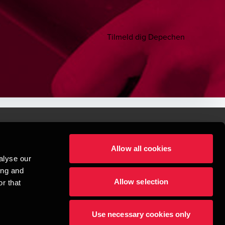
Tilmeld dig Depechen
Allow all cookies
lper mennesker
alyse our
 begynder med at opbygge enestående relationer.
ing and
Allow selection
r that
visionspartnerselskab, en danskejet rådgivnings- og revisionsvirksomhed, 
dow/tab
new window/tab
et UK-baseret selskab med begrænset hæftelse - og del af det internationale 
Use necessary cookies only
dlemsfirmaer. BDO er varemærke for både BDO-netværket og for alle BDO 