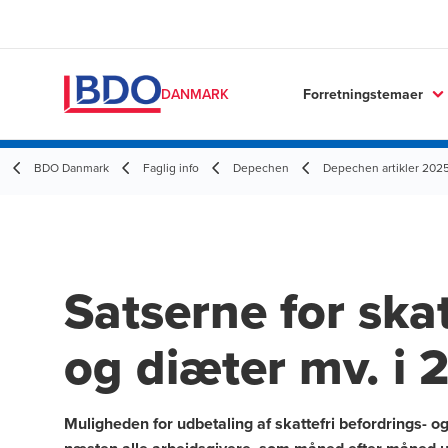
Forretningstemaer
DANMARK
BDO Danmark
Faglig info
Depechen
Depechen artikler 202
Satserne for ska
og diæter mv. i 
Muligheden for udbetaling af skattefri befordrings- o