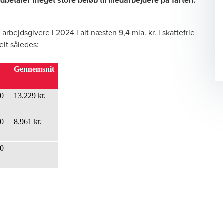
betaler meget store beløb til medarbejdere på farten.
arbejdsgivere i 2024 i alt næsten 9,4 mia. kr. i skattefrie
elt således:
Gennemsnit
00
13.229 kr.
00
8.961 kr.
00