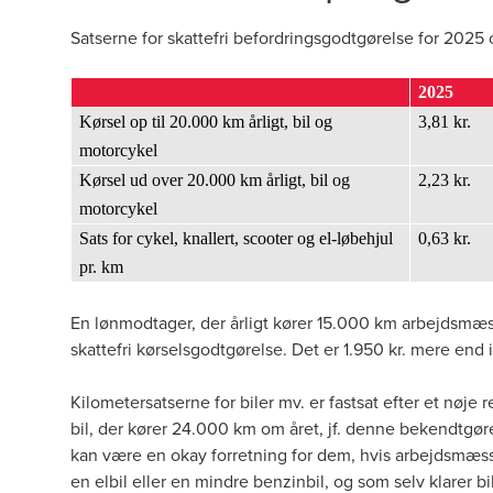
Satserne for skattefri befordringsgodtgørelse for 2025
2025
Kørsel op til 20.000 km årligt, bil og
3,81 kr.
motorcykel
Kørsel ud over 20.000 km årligt, bil og
2,23 kr.
motorcykel
Sats for cykel, knallert, scooter og el-løbehjul
0,63 kr.
pr. km
En lønmodtager, der årligt kører 15.000 km arbejdsmæssig
skattefri kørselsgodtgørelse. Det er 1.950 kr. mere end
Kilometersatserne for biler mv. er fastsat efter et nøj
bil, der kører 24.000 km om året, jf.
denne bekendtgør
kan være en okay forretning for dem, hvis arbejdsmæss
en elbil eller en mindre benzinbil, og som selv klarer 