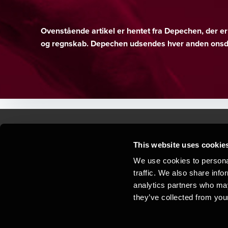
Ovenstående artikel er hentet fra Depechen, der 
og regnskab. Depechen udsendes hver anden onsda
This website uses cookie
Kontakt os
Kon
We use cookies to personal
traffic. We also share info
Juridisk og privatliv
Sit
analytics partners who may
Support
Whi
they’ve collected from your
Cookiepolitik