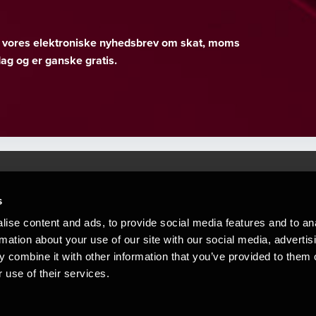
er vores elektroniske nyhedsbrev om skat, moms
g og er ganske gratis.
s
Mennesker, der hjæ
torsteder
ise content and ads, to provide social media features and to an
Vi mener, at enestående rådgivning
rmation about your use of our site with our social media, advertis
emap
 combine it with other information that you’ve provided to them o
stleblower
 use of their services.
Opens in a new window/tab
Copyright © 2026 BDO Statsautoriseret Re
Opens in a new window/tab
Opens in a new win
Opens in a 
er medlem af BDO International Limited - 
BDO-netværk bestående af uafhængige me