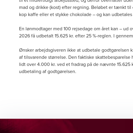
til et midlertidigt arbejdssted, og derfor overnatter ud
mad og drikke (kost) efter regning. Beløbet er tænkt til
kop kaffe eller et stykke chokolade – og kan udbetales
En lønmodtager med 100 rejsedage om året kan – ud over 
2026 få udbetalt 15.625 kr. efter 25 %-reglen. I genne
Ønsker arbejdsgiveren ikke at udbetale godtgørelsen k
af tilsvarende størrelse. Den faktiske skattebesparelse
lidt over 4.000 kr. ved et fradrag på de nævnte 15.625 
udbetaling af godtgørelsen.