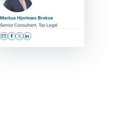
Markus Hjortnæs Broksø
Senior Consultant, Tax Legal
Opens In A New Window/tab
Opens In A New Window/tab
Opens In A New Window/tab
Opens In A New Window/tab