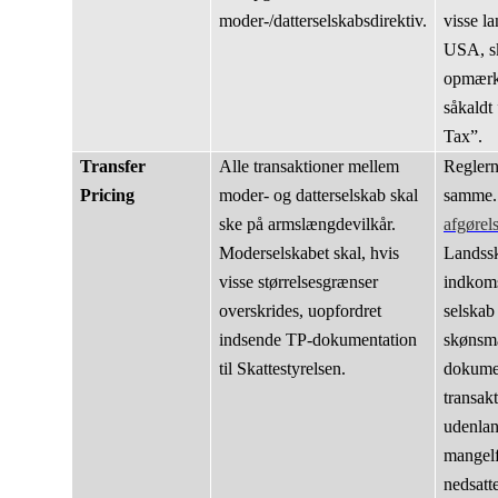
moder-/datterselskabsdirektiv.
visse l
USA, s
opmærk
såkaldt
Tax”.
Transfer
Alle transaktioner mellem
Reglern
Pricing
moder- og datterselskab skal
samme.
ske på armslængdevilkår.
afgørel
Moderselskabet skal, hvis
Landssk
visse størrelsesgrænser
indkoms
overskrides, uopfordret
selskab
indsende TP-dokumentation
skønsmæ
til Skattestyrelsen.
dokumen
transak
udenland
mangelf
nedsatt