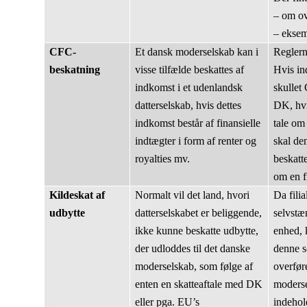
– om o
– eksem
CFC-
Et dansk moderselskab kan i
Reglern
beskatning
visse tilfælde beskattes af
Hvis i
indkomst i et udenlandsk
skullet
datterselskab, hvis dettes
DK, hvi
indkomst består af finansielle
tale om 
indtægter i form af renter og
skal de
royalties mv.
beskatte
om en fi
Kildeskat af
Normalt vil det land, hvori
Da filia
udbytte
datterselskabet er beliggende,
selvstæ
ikke kunne beskatte udbytte,
enhed, 
der udloddes til det danske
denne s
moderselskab, som følge af
overføre
enten en skatteaftale med DK
moderse
eller pga. EU’s
indehold