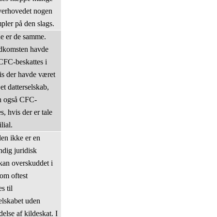
verhovedet nogen
pler på den slags.
e er de samme.
ndkomsten havde
 CFC-beskattes i
s der havde været
et datterselskab,
n også CFC-
s, hvis der er tale
lial.
len ikke er en
ndig juridisk
kan overskuddet i
om oftest
s til
lskabet uden
else af kildeskat. I