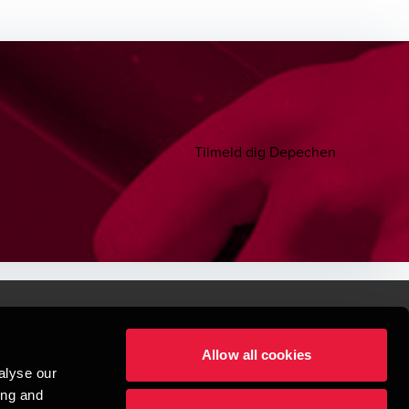
Tilmeld dig Depechen
Allow all cookies
lper mennesker
alyse our
 begynder med at opbygge enestående relationer.
ing and