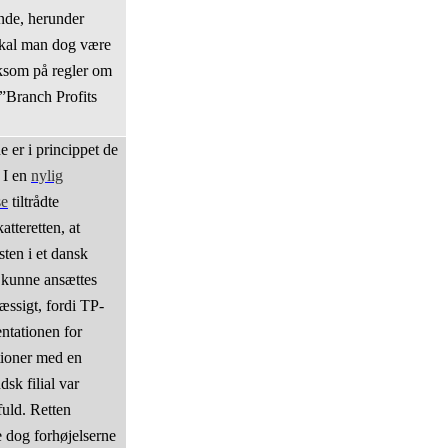
ande, herunder
kal man dog være
som på regler om
 ”Branch Profits
e er i princippet de
 I en
nylig
se
tiltrådte
atteretten, at
ten i et dansk
 kunne ansættes
ssigt, fordi TP-
tationen for
tioner med en
sk filial var
uld. Retten
e dog forhøjelserne