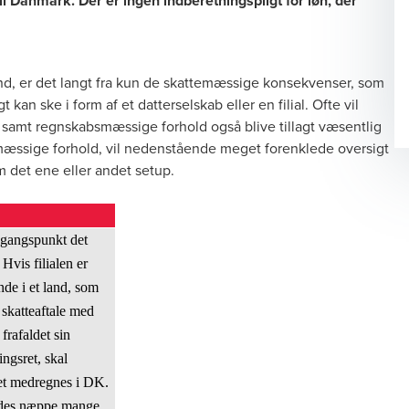
 Danmark. Der er ingen indberetningspligt for løn, der
and, er det langt fra kun de skattemæssige konsekvenser, som
an ske i form af et datterselskab eller en filial. Ofte vil
samt regnskabsmæssige forhold også blive tillagt væsentlig
emæssige forhold, vil nedenstående meget forenklede oversigt
 det ene eller andet setup.
gangspunkt det
Hvis filialen er
nde i et land, som
 skatteaftale med
frafaldet sin
ingsret, skal
tet medregnes i DK.
ndes næppe mange