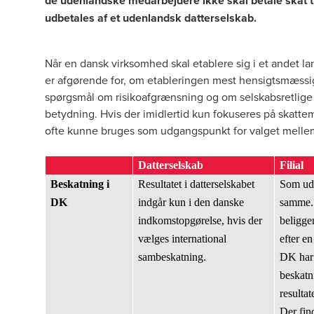
de udenlandske medarbejdere ikke skal betale skat til
udbetales af et udenlandsk datterselskab.
Når en dansk virksomhed skal etablere sig i et andet l
er afgørende for, om etableringen mest hensigtsmæssigt k
spørgsmål om risikoafgrænsning og om selskabsretlige 
betydning. Hvis der imidlertid kun fokuseres på skatt
ofte kunne bruges som udgangspunkt for valget mellem
Datterselskab
Filial
Beskatning i
Resultatet i datterselskabet
Som ud
DK
indgår kun i den danske
samme. 
indkomstopgørelse, hvis der
beligge
vælges international
efter en
sambeskatning.
DK har 
beskatn
resulta
Der fi