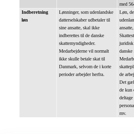
med 564
Indberetning
Lønninger, som udenlandske
Løn, de
løn
datterselskaber udbetaler til
udenland
sine ansatte, skal ikke
ansatte,
indberettes til de danske
Skattest
skattemyndigheder.
juridisk
Medarbejderne vil normalt
danske 
ikke skulle betale skat til
Medarbe
Danmark, selvom de i korte
skattepl
perioder arbejder herfra.
de arbej
Det gæl
de kun e
deltage
persona
mv.