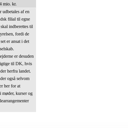
 mio. kr.
r udbetales af en
sk filial til egne
 skal indberettes til
yrelsen, fordi de
 set er ansat i det
selskab.
jderne er desuden
igtige til DK, hvis
der herfra landet.
der også selvom
r her for at
 i møder, kurser og
learrangementer