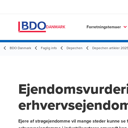
Forretningstemaer
DANMARK
BDO Danmark
Faglig info
Depechen
Depechen artikler 202
Ejendomsvurderi
erhvervsejend
Ejere af strøgejendomme vil mange steder kunne se f