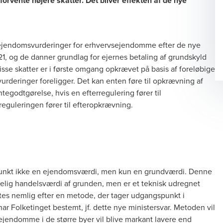
rvente højere skatter. Det bliver effekten af de nye
te ejendomsvurderinger for erhvervsejendomme efter de nye
021, og de danner grundlag for ejernes betaling af grundskyld
se skatter er i første omgang opkrævet på basis af foreløbige
urderinger foreligger. Det kan enten føre til opkrævning af
ntegodtgørelse, hvis en efterregulering fører til
 reguleringen fører til efteropkrævning.
unkt ikke en ejendomsværdi, men kun en grundværdi. Denne
lig handelsværdi af grunden, men er et teknisk udregnet
es nemlig efter en metode, der tager udgangspunkt i
har Folketinget bestemt, jf. dette
nye ministersvar
. Metoden vil
jendomme i de større byer vil blive markant lavere end