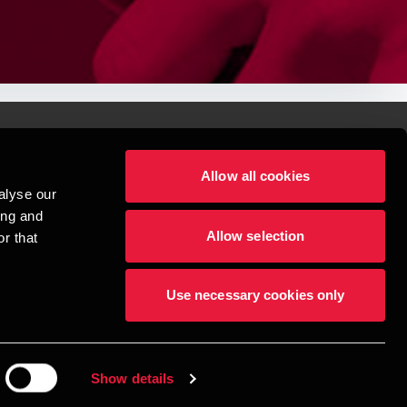
Allow all cookies
lper mennesker
alyse our
 begynder med at opbygge enestående relationer.
ing and
Allow selection
r that
visionspartnerselskab, en danskejet rådgivnings- og revisionsvirksomhed, 
dow/tab
new window/tab
et UK-baseret selskab med begrænset hæftelse - og del af det internationale 
Use necessary cookies only
dlemsfirmaer. BDO er varemærke for både BDO-netværket og for alle BDO 
æftiger mere end 1.800 medarbejdere, mens det verdensomspændende BDO-
69 lande. CVR: 45719375
Show details