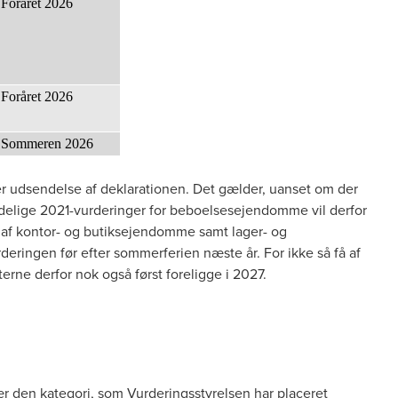
Foråret 2026
Foråret 2026
Sommeren 2026
er udsendelse af deklarationen. Det gælder, uanset om der
ndelige 2021-vurderinger for beboelsesejendomme vil derfor
 af kontor- og butiksejendomme samt lager- og
deringen før efter sommerferien næste år. For ikke så få af
erne derfor nok også først foreligge i 2027.
sær den kategori, som Vurderingsstyrelsen har placeret