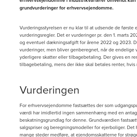
erhvervsejendomme i industrikvarterer omvendt kan fo
grundvurderinger for erhvervsejendomme.
Vurderingsstyrelsen er nu klar til at udsende de førs
vurderingsregler. Det er vurderinger pr. den 1. marts 2
og eventuel dækningsafgift for årene 2022 og 2023. Dis
vurderinger, men bliver genberegnet, når de endelige v
yderligere skatter eller tilbagebetaling. Der gives en re
tilbagebetaling, mens der ikke skal betales renter, hvis
Vurderingen
For erhvervsejendomme fastsættes der som udgangsp
værdi har imidlertid ingen sammenhæng med en antage
beskatningsgrundlag for denne. Grundværdien fastsætt
salgspriser og beregningsmodeller for ejerboliger. Det 
mange steder medføre, at ejendomsskatterne for strøge