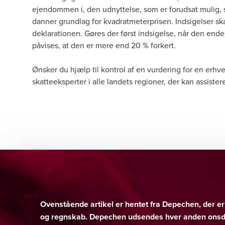
ejendommen i, den udnyttelse, som er forudsat mulig, 
danner grundlag for kvadratmeterprisen. Indsigelser sk
deklarationen. Gøres der først indsigelse, når den end
påvises, at den er mere end 20 % forkert.
Ønsker du hjælp til kontrol af en vurdering for en erhv
skatteeksperter i alle landets regioner, der kan assiste
Ovenstående artikel er hentet fra Depechen, der 
og regnskab. Depechen udsendes hver anden onsda