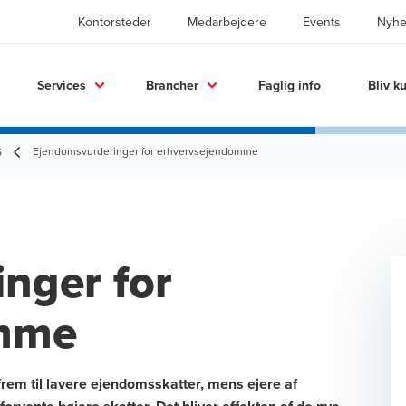
Kontorsteder
Medarbejdere
Events
Nyhe
Services
Brancher
Faglig info
Bliv k
Ejendomsvurderinger for erhvervsejendomme
5
nger for
omme
rem til lavere ejendomsskatter, mens ejere af