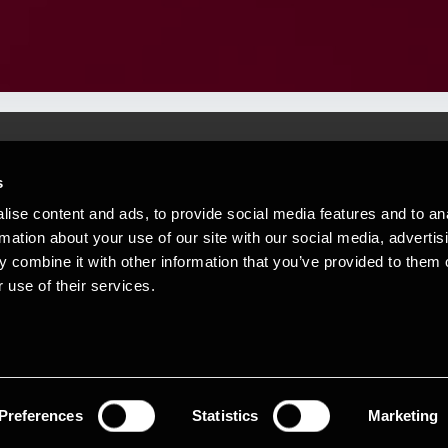
s
Mennesker, der hjæ
torsteder
ise content and ads, to provide social media features and to an
Vi mener, at enestående rådgivning
rmation about your use of our site with our social media, advertis
emap
 combine it with other information that you’ve provided to them o
stleblower
 use of their services.
Opens in a new window/tab
Copyright © 2026 BDO Statsautoriseret Re
Opens in a new window/tab
Opens in a new win
Opens in a 
er medlem af BDO International Limited - 
BDO-netværk bestående af uafhængige me
medlemsfirmaerne. BDO i Danmark besk
netværk har ca. 95.000 medarbejdere i 1
Preferences
Statistics
Marketing