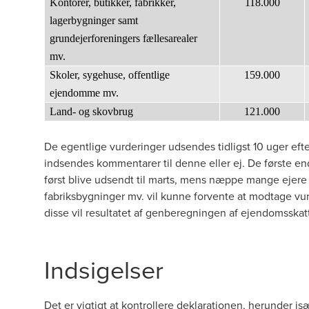
Kontorer, butikker, fabrikker,
118.000
lagerbygninger samt
grundejerforeningers fællesarealer
mv.
Skoler, sygehuse, offentlige
159.000
ejendomme mv.
Land- og skovbrug
121.000
De egentlige vurderinger udsendes tidligst 10 uger eft
indsendes kommentarer til denne eller ej. De første e
først blive udsendt til marts, mens næppe mange ejere
fabriksbygninger mv. vil kunne forvente at modtage vur
disse vil resultatet af genberegningen af ejendomsskatt
Indsigelser
Det er vigtigt at kontrollere deklarationen, herunder i