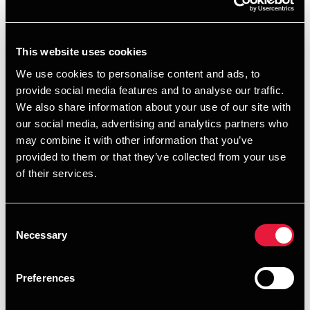
Dokumentet betyder ikke kun, at den danske stat dækker
udgifter til behandling under sygdom eller ulykke i
This website uses cookies
arbejdslandet, men skal i nogle lande også kunne fremvises
for at få adgang fx til en byggeplads. Manglende
We use cookies to personalise content and ads, to
dokumentation kan i værste fald betyde bøder både til
provide social media features and to analyse our traffic.
medarbejderen og til dennes arbejdsgiver.
We also share information about your use of our site with
our social media, advertising and analytics partners who
En fortsat social sikring i Danmark betyder også, at der ikke
may combine it with other information that you’ve
skal betales arbejdsgiverafgifter i udlandet. I nogle lande, fx
provided to them or that they’ve collected from your use
i Tyskland, er arbejdsgiveres bidrag til social sikring ganske
of their services.
betydelige.
Consent
Attestens betydning i Danmark
Necessary
Selection
At være socialt sikret i Danmark under et udlandsophold
betyder, at indehaveren fortsat gratis kan bruge det danske
Preferences
sundhedsvæsen, og at den pågældende er dækket af de
danske arbejdsskaderegler, hvis der sker uheld under