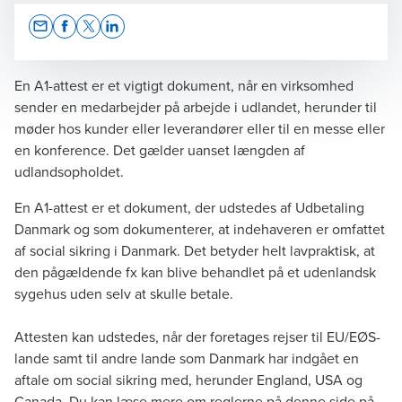
Opens In A New Window/tab
Opens In A New Window/tab
Opens In A New Window/tab
Opens In A New Window/tab
En A1-attest er et vigtigt dokument, når en virksomhed
sender en medarbejder på arbejde i udlandet, herunder til
møder hos kunder eller leverandører eller til en messe eller
Katrine Venzel Vejdiksen
en konference. Det gælder uanset længden af
udlandsopholdet.
Manager, Tax Legal
En A1-attest er et dokument, der udstedes af Udbetaling
Danmark og som dokumenterer, at indehaveren er omfattet
af social sikring i Danmark. Det betyder helt lavpraktisk, at
den pågældende fx kan blive behandlet på et udenlandsk
sygehus uden selv at skulle betale.
Attesten kan udstedes, når der foretages rejser til EU/EØS-
lande samt til andre lande som Danmark har indgået en
aftale om social sikring med, herunder England, USA og
Canada. Du kan læse mere om reglerne på
denne side
på