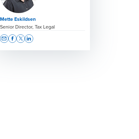
Mette Eskildsen
Senior Director, Tax Legal
Opens In A New Window/tab
Opens In A New Window/tab
Opens In A New Window/tab
Opens In A New Window/tab