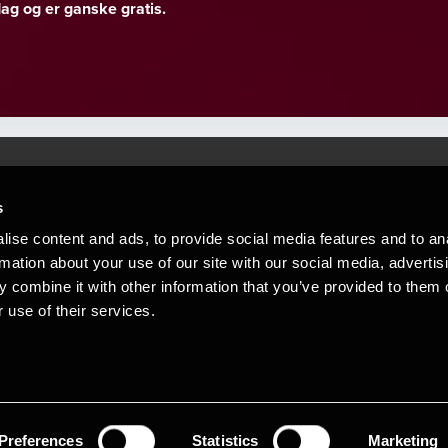
g og er ganske gratis.
s
Mennesker, der hjæ
torsteder
ise content and ads, to provide social media features and to an
Vi mener, at enestående rådgivning
rmation about your use of our site with our social media, advertis
emap
 combine it with other information that you’ve provided to them o
stleblower
 use of their services.
Opens in a new window/tab
Copyright © 2026 BDO Statsautoriseret Re
Opens in a new window/tab
Opens in a new win
Opens in a 
er medlem af BDO International Limited - 
BDO-netværk bestående af uafhængige me
medlemsfirmaerne. BDO i Danmark besk
netværk har ca. 95.000 medarbejdere i 1
Preferences
Statistics
Marketing