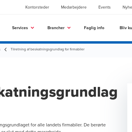
Kontorsteder
Medarbejdere
Events
Nyhe
Services
Brancher
Faglig info
Bliv k
Tilretning af beskatningsgrundlag for firmabiler
4
skatningsgrundlag
ingsgrundlaget for alle landets firmabiler. De berørte
t er slut med dette merarbejde.