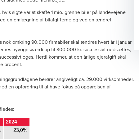
, hvis sigte var at skaffe 1 mio. grønne biler på landevejene
ved en omlægning af bilafgifterne og ved en ændret
s nok omkring 90.000 firmabiler skal ændres hvert år i januar
ilernes nyvognsværdi op til 300.000 kr. successivt nedsættes,
ccessivt øges. Hertil kommer, at den årlige ejerafgift skal
re procent.
ningsgrundlagene berører angiveligt ca. 29.000 virksomheder.
med en opfordring til at have fokus på opgørelsen af
åledes:
2024
%
23,0%