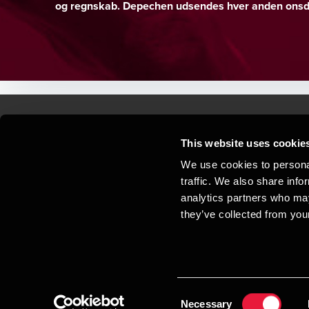
og regnskab. Depechen udsendes hver anden onsda
This website uses cookie
Kontakt os
Kon
We use cookies to personal
traffic. We also share info
Juridisk og privatliv
Sit
analytics partners who may
Support
Whi
they’ve collected from your
Cookiepolitik
Consent
Necessary