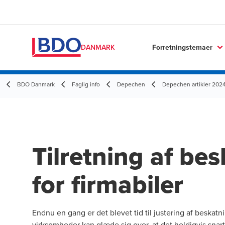
Forretningstemaer
DANMARK
BDO Danmark
Faglig info
Depechen
Depechen artikler 202
Tilretning af be
for firmabiler
Endnu en gang er det blevet tid til justering af beskatn
virksomheder kan glæde sig over, at det heldigvis snar