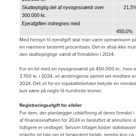
Skattepligtig del af nyvognsværdi over
21,5
300.000 kr.
Ejerafgiften indregnes med
450,0%
Med hensyn til ejerafgift skal man være opmærksom på, 
en nærmere bestemt procentsats. Det er altså ikke muli
den skattepligtige værdi af firmabilen i 2024.
For en bil med en nyvognsværdi på 450.000 kr., hvor ejer
3.700 kr. i 2024, vil ændringerne samlet set medføre en 
2024. Det vil for en topskattebetaler betyde en merska
kun være på nogle få hundrede kroner.
Registreringsafgift for elbiler
For dem, der planlægger udskiftning af deres firmabil i
af
finanslovsaftalen for 2024
er besluttet at annullere de
tidligere er vedtaget. Selvom tiltaget koster statskassen
enkelte bil tale om et beskedent beløb, nemlig kun ca.