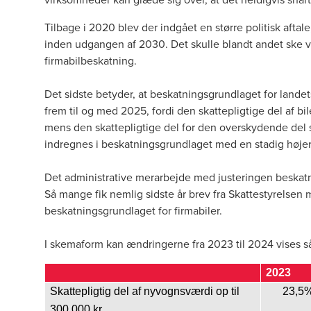
Tilbage i 2020 blev der indgået en større politisk aftale
inden udgangen af 2030. Det skulle blandt andet ske 
firmabilbeskatning.
Det sidste betyder, at beskatningsgrundlaget for landet
frem til og med 2025, fordi den skattepligtige del af b
mens den skattepligtige del for den overskydende del su
indregnes i beskatningsgrundlaget med en stadig høje
Det administrative merarbejde med justeringen beskat
Så mange fik nemlig sidste år brev fra Skattestyrelsen 
beskatningsgrundlaget for firmabiler.
I skemaform kan ændringerne fra 2023 til 2024 vises s
2023
Skattepligtig del af nyvognsværdi op til
23,5
300.000 kr.