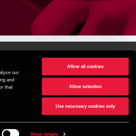
Allow all cookies
lper mennesker
alyse our
 begynder med at opbygge enestående relationer.
ing and
Allow selection
r that
visionspartnerselskab, en danskejet rådgivnings- og revisionsvirksomhed, 
dow/tab
new window/tab
et UK-baseret selskab med begrænset hæftelse - og del af det internationale 
Use necessary cookies only
dlemsfirmaer. BDO er varemærke for både BDO-netværket og for alle BDO 
æftiger mere end 1.800 medarbejdere, mens det verdensomspændende BDO-
69 lande. CVR: 45719375
Show details