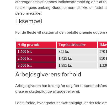
afhænger dels af dennes indkomstforhold og dels af fo
forsikringens omfang. Godet er normalt ikke omfattet a
personalegoder.
Eksempel
For de fleste vil skatten af den betalte præmie udgøre 
Årlig præmie
Topskattebetaler
Ikke
1.500 kr.
855 kr.
570 k
2.500 kr.
1.425 kr.
950 k
3.500 kr.
1.995 kr.
1.330
Arbejdsgiverens forhold
Arbejdsgiveren har fradrag for udgifter til sundhedsfo
disse er skattepligtige af godet eller ej.
I de tilfælde, hvor godet er skattepligtigt, er der tale