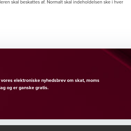
ren skal beskattes af. Normalt skal indeholdelsen ske i hver
er vores elektroniske nyhedsbrev om skat, moms
g og er ganske gratis.