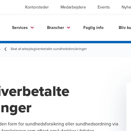
Kontorsteder
Medarbejdere
Events
Nyhe
Services
Brancher
Faglig info
Bliv k
Skat af arbejdsgiverbetalte sundhedsforsikringer
4
iverbetalte
inger
en form for sundhedsforsikring eller sundhedsordning via
i forsikringen som oftest også dækker i fritiden.