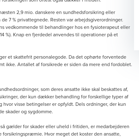
æsten 2,9 mio. danskere en sundhedsforsikring eller
de 7 % privattegnede. Resten var arbejdsgiverordninger.
ens vedkommende til behandlinger hos en fysioterapeut eller
 (14 %). Knap en fjerdedel anvendes til operationer på et
nger et skattefrit personalegode. Da det ophørte forventede
mt ikke. Antallet af forsikrede er siden da mere end fordoblet.
sundhedsordninger, som deres ansatte ikke skal beskattes af,
sikringer, der kun dækker behandling for forskellige typer af
g hvor visse betingelser er opfyldt. Dels ordninger, der kun
ede skader og sygdomme.
å gælder for skader eller uheld i fritiden, er medarbejderen
te forsikringspræmie. Hvor meget det koster den ansatte,