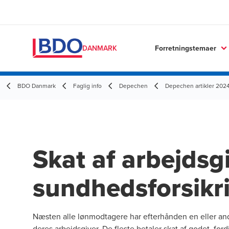
Forretningstemaer
DANMARK
BDO Danmark
Faglig info
Depechen
Depechen artikler 202
Skat af arbejdsg
sundhedsforsikr
Næsten alle lønmodtagere har efterhånden en eller and
deres arbejdsgiver. De fleste betaler skat af godet, ford