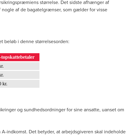
rsikringspræmiens størrelse. Det sidste afhænger af
f nogle af de bagatelgrænser, som gælder for visse
et beløb i denne størrelsesorden:
-topskattebetaler
r.
r.
 kr.
rsikringer og sundhedsordninger for sine ansatte, uanset om
 om A-indkomst. Det betyder, at arbejdsgiveren skal indeholde