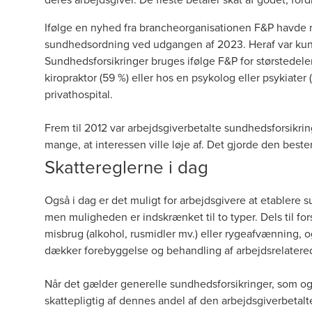
Ifølge en
nyhed fra brancheorganisationen F&P
havde n
sundhedsordning ved udgangen af 2023. Heraf var kun 
Sundhedsforsikringer bruges ifølge F&P for størstedel
kiropraktor (59 %) eller hos en psykolog eller psykiater
privathospital.
Frem til 2012 var arbejdsgiverbetalte sundhedsforsikri
mange, at interessen ville løje af. Det gjorde den beste
Skattereglerne i dag
Også i dag er det muligt for arbejdsgivere at etablere 
men muligheden er indskrænket til to typer. Dels til for
misbrug (alkohol, rusmidler mv.) eller rygeafvænning, o
dækker forebyggelse og behandling af arbejdsrelater
Når det gælder generelle sundhedsforsikringer, som ogs
skattepligtig af dennes andel af den arbejdsgiverbetal