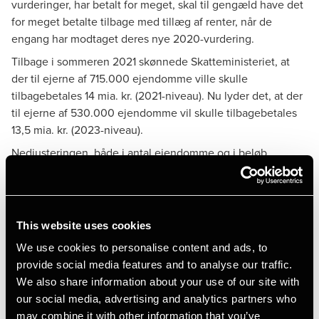
vurderinger, har betalt for meget, skal til gengæld have det
for meget betalte tilbage med tillæg af renter, når de
engang har modtaget deres nye 2020-vurdering.
Tilbage i sommeren 2021 skønnede Skatteministeriet, at
der til ejerne af 715.000 ejendomme ville skulle
tilbagebetales 14 mia. kr. (2021-niveau). Nu lyder det, at der
til ejerne af 530.000 ejendomme vil skulle tilbagebetales
13,5 mia. kr. (2023-niveau).
Nedjusteringen, både i antal ejendomme og i beløb,
skyldes, at 2020-vurderingerne ifølge ministeriet lander på
et lidt højere niveau end tidligere skønnet. Derfor bliver de
bagudregnede vurderinger også højere, hvilket reducerer
tilbagebetalingsbeløbet.
This website uses cookies
Det forhold, at antallet af ejendomme er reduceret med ca.
We use cookies to personalise content and ads, to
25 %, mens tilbagebetalingsbeløbet kun er reduceret med
provide social media features and to analyse our traffic.
0,5 mia. kr., betyder, at det gennemsnitlige
We also share information about your use of our site with
tilbagebetalingsbeløb pr. ejendom vokser fra ca. 19.500 kr.
our social media, advertising and analytics partners who
til ca. 25.500 kr.
may combine it with other information that you’ve