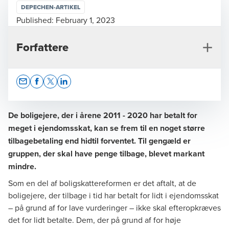
DEPECHEN-ARTIKEL
Published:
February 1, 2023
Forfattere
Opens In A New Window/tab
Opens In A New Window/tab
Opens In A New Window/tab
Opens In A New Window/tab
De boligejere, der i årene 2011 - 2020 har betalt for
meget i ejendomsskat, kan se frem til en noget større
tilbagebetaling end hidtil forventet. Til gengæld er
Martin William Boel Kristensen
gruppen, der skal have penge tilbage, blevet markant
Partner, Tax Legal
mindre.
Som en del af boligskattereformen er det aftalt, at de
boligejere, der tilbage i tid har betalt for lidt i ejendomsskat
– på grund af for lave vurderinger – ikke skal efteropkræves
det for lidt betalte. Dem, der på grund af for høje