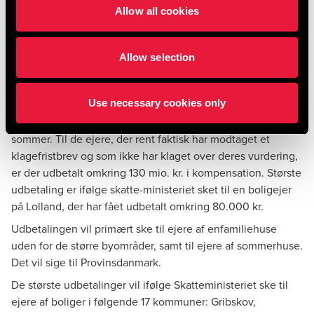
Allow all cookies
2020-vurdering, og som oplyser, hvornår klagefristen løber
fra. Der udbetales kun kompensation, hvis der ikke klages
over vurderingen.
Allow selection
Foreløbig har Vurderingsstyrelsen kun udsendt 2020-
vurderinger til ejerne af omkring 145.000 ejendomme, og
Use necessary cookies only
til 30.000 af disse ejere er der, på grund af IT-udfordringer,
endnu ikke udsendt noget klagefristbrev. Det får de først til
sommer. Til de ejere, der rent faktisk har modtaget et
klagefristbrev og som ikke har klaget over deres vurdering,
er der udbetalt omkring 130 mio. kr. i kompensation. Største
udbetaling er ifølge skatte-ministeriet sket til en boligejer
på Lolland, der har fået udbetalt omkring 80.000 kr.
Udbetalingen vil primært ske til ejere af enfamiliehuse
uden for de større byområder, samt til ejere af sommerhuse.
Det vil sige til Provinsdanmark.
De største udbetalinger vil ifølge Skatteministeriet ske til
ejere af boliger i følgende 17 kommuner: Gribskov,