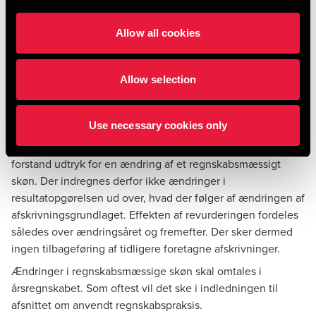
Påvirkning af årsregnskabet
Allow all cookies
Fastlæggelsen af brugstid og scrapværdi kan have stor
betydning for årets resultat. Fastsættes der en kort brugstid
Allow selection
og lav scrapværdi, medfører det store afskrivninger i
resultatopgørelsen, mens en lang brugstid og høj
scrapværdi giver lave afskrivninger.
Use necessary cookies only
En revurdering af en scrapværdi er i regnskabsmæssig
forstand udtryk for en ændring af et regnskabsmæssigt
skøn. Der indregnes derfor ikke ændringer i
resultatopgørelsen ud over, hvad der følger af ændringen af
afskrivningsgrundlaget. Effekten af revurderingen fordeles
således over ændringsåret og fremefter. Der sker dermed
ingen tilbageføring af tidligere foretagne afskrivninger.
Ændringer i regnskabsmæssige skøn skal omtales i
årsregnskabet. Som oftest vil det ske i indledningen til
afsnittet om anvendt regnskabspraksis.