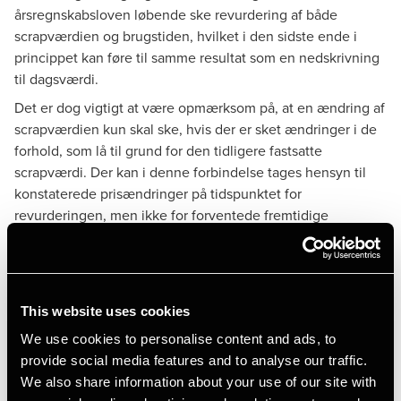
årsregnskabsloven løbende ske revurdering af både
scrapværdien og brugstiden, hvilket i den sidste ende i
princippet kan føre til samme resultat som en nedskrivning
til dagsværdi.
Det er dog vigtigt at være opmærksom på, at en ændring af
scrapværdien kun skal ske, hvis der er sket ændringer i de
forhold, som lå til grund for den tidligere fastsatte
scrapværdi. Der kan i denne forbindelse tages hensyn til
konstaterede prisændringer på tidspunktet for
revurderingen, men ikke for forventede fremtidige
prisudviklinger.
Hvordan og hvornår?
This website uses cookies
I princippet skal der ske revurdering hvert år, men i praksis
We use cookies to personalise content and ads, to
er revurdering selvsagt mest relevant, når det på grund af
provide social media features and to analyse our traffic.
udsving i konjunkturer mv. er sandsynligt, at restværdien
We also share information about your use of our site with
kan være påvirket, hvilket rent faktisk er tilfældet netop nu.