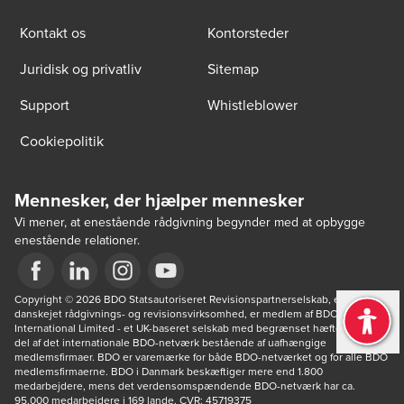
Kontakt os
Kontorsteder
Juridisk og privatliv
Sitemap
Support
Whistleblower
Cookiepolitik
Mennesker, der hjælper mennesker
Vi mener, at enestående rådgivning begynder med at opbygge
enestående relationer.
Opens in a new window/tab
Copyright © 2026 BDO Statsautoriseret Revisionspartnerselskab, en 
Opens in a new window/tab
Opens in a new window/tab
Opens in a new window/tab
danskejet rådgivnings- og revisionsvirksomhed, er medlem af BDO 
International Limited - et UK-baseret selskab med begrænset hæftelse - og 
del af det internationale BDO-netværk bestående af uafhængige 
medlemsfirmaer. BDO er varemærke for både BDO-netværket og for alle BDO 
medlemsfirmaerne. BDO i Danmark beskæftiger mere end 1.800 
medarbejdere, mens det verdensomspændende BDO-netværk har ca. 
95.000 medarbejdere i 169 lande. CVR: 45719375