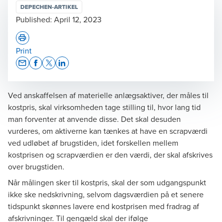
DEPECHEN-ARTIKEL
Published:
April 12, 2023
Print
Opens In A New Window/tab
Opens In A New Window/tab
Opens In A New Window/tab
Opens In A New Window/tab
Ved anskaffelsen af materielle anlægsaktiver, der måles til
kostpris, skal virksomheden tage stilling til, hvor lang tid
man forventer at anvende disse. Det skal desuden
vurderes, om aktiverne kan tænkes at have en scrapværdi
ved udløbet af brugstiden, idet forskellen mellem
kostprisen og scrapværdien er den værdi, der skal afskrives
over brugstiden.
Når målingen sker til kostpris, skal der som udgangspunkt
ikke ske nedskrivning, selvom dagsværdien på et senere
tidspunkt skønnes lavere end kostprisen med fradrag af
afskrivninger. Til gengæld skal der ifølge