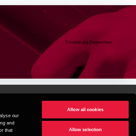
Tilmeld dig Depechen
Allow all cookies
lper mennesker
alyse our
 begynder med at opbygge enestående relationer.
ing and
Allow selection
r that