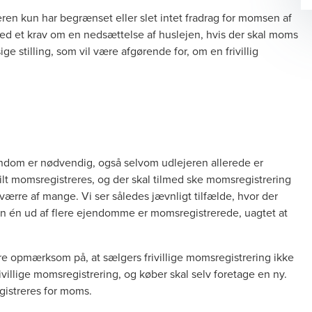
jeren kun har begrænset eller slet intet fradrag for momsen af
 med et krav om en nedsættelse af huslejen, hvis der skal moms
 stilling, som vil være afgørende for, om en frivillig
ejendom er nødvendig, også selvom udlejeren allerede er
ilt momsregistreres, og der skal tilmed ske momsregistrering
værre af mange. Vi ser således jævnligt tilfælde, hvor der
or kun én ud af flere ejendomme er momsregistrerede, uagtet at
 opmærksom på, at sælgers frivillige momsregistrering ikke
ivillige momsregistrering, og køber skal selv foretage en ny.
egistreres for moms.