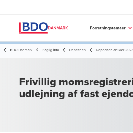
Forretningstemaer
DANMARK
BDO Danmark
Faglig info
Depechen
Depechen artikler 202
Frivillig momsregistrer
udlejning af fast ejen