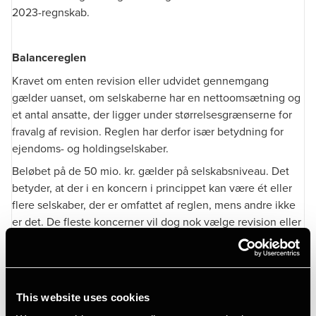
2023-regnskab.
Balancereglen
Kravet om enten revision eller udvidet gennemgang
gælder uanset, om selskaberne har en nettoomsætning og
et antal ansatte, der ligger under størrelsesgrænserne for
fravalg af revision. Reglen har derfor især betydning for
ejendoms- og holdingselskaber.
Beløbet på de 50 mio. kr. gælder på selskabsniveau. Det
betyder, at der i en koncern i princippet kan være ét eller
flere selskaber, der er omfattet af reglen, mens andre ikke
er det. De fleste koncerner vil dog nok vælge revision eller
udvidet gennemgang for alle selskaber, hvis blot ét er
omfattet af reglen.
Balancereglen gælder, hvis beløbsgrænsen overskrides i to
på hinanden følgende regnskabsår. Selskaber med en
This website uses cookies
balancesum på over 50 mio. kr. i både 2022 og 2023 er