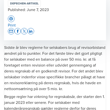
DEPECHEN-ARTIKEL
Published:
June 7, 2023
Print
Opens In A New Window/tab
Opens In A New Window/tab
Opens In A New Window/tab
Opens In A New Window/tab
Sidste år blev reglerne for selskabers brug af revisorbistand
ændret på to punkter. For det første blev det gjort pligtigt
for selskaber med en balance på over 50 mio. kr. at få
foretaget enten revision eller udvidet gennemgang af
deres regnskab af en godkendt revisor. For det andet blev
selskaber indenfor visse specifikke brancher pålagt at have
en revisorerklæring på deres regnskab, hvis de havde en
nettoomsætning på over 5 mio. kr.
Begge regler har virkning for regnskabsår, der starter den 1.
januar 2023 eller senere. For selskaber med
kalenderårsregnskab gælder reglerne derfor for deres