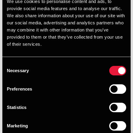
We use cookies to personalise content and ads, to
omfattet af reglen allerede fra i år.
provide social media features and to analyse our traffic.
Revisoren, der skal påtegne 2023-regnskabet, skal vælges
We also share information about your use of our site with
på en generalforsamling. Selskaber med
our social media, advertising and analytics partners who
kalenderårsregnskab, der ikke har valgt en revisor på deres
may combine it with other information that you’ve
ordinære generalforsamling i år, må derfor afholde en
provided to them or that they’ve collected from your use
ekstraordinær generalforsamling senest i løbet af 2023
of their services.
eller i starten af 2024, for at deres regnskab for i år kan få
den krævede revisorpåtegning. Kravet om revisorbistand
kan i øvrigt betyde, at selskabets vedtægter skal ændres,
Consent
Necessary
da valg af revisor herefter bliver en del af dagsordenen for
Selection
den ordinære generalforsamling.
Når det gælder valget mellem revision og udvidet
Preferences
gennemgang, er selskaberne frit stillet. Langt de fleste vil
formentlig vælge en udvidet gennemgang. En sådan sikrer
Statistics
en god kontrol af regnskabet og en god kvalitet og
troværdighed i den information, som selskabet via sit
regnskab giver til forretningsforbindelser, kreditgivere,
Marketing
pengeinstitutter og offentlige myndigheder, herunder ikke