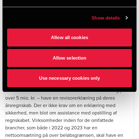
mindst skattemyndighederne. Du kan læse mere om
udvidet gennemgang
her.
Show details
Branchereglen
Allow all cookies
Reglen gælder for en række specifikke brancher, herunder
restaurations- og cateringvirksomheder af enhver art,
vognmandsvirksomheder, de fleste bilhandlere – både
Allow selection
detail og engros og både personbiler, varebiler og
minibusser - samt virksomheder, der driver webportaler,
Use necessary cookies only
webhosting, databehandling mv.
Disse virksomheder skal – hvis de har en omsætning på
over 5 mio. kr. – have en revisorerklæring på deres
årsregnskab. Der er ikke krav om en erklæring med
sikkerhed, men blot om assistance med opstilling af
regnskabet. Virksomheder inden for de omfattede
brancher, som både i 2022 og 2023 har en
nettoomsætning på over beløbsgrænsen, skal have en