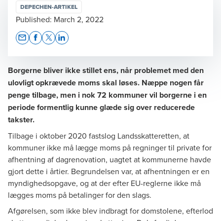
DEPECHEN-ARTIKEL
Published:
March 2, 2022
Opens In A New Window/tab
Opens In A New Window/tab
Opens In A New Window/tab
Opens In A New Window/tab
Borgerne bliver ikke stillet ens, når problemet med den
ulovligt opkrævede moms skal løses. Næppe nogen får
penge tilbage, men i nok 72 kommuner vil borgerne i en
periode formentlig kunne glæde sig over reducerede
takster.
Tilbage i oktober 2020 fastslog Landsskatteretten, at
kommuner ikke må lægge moms på regninger til private for
afhentning af dagrenovation, uagtet at kommunerne havde
gjort dette i årtier. Begrundelsen var, at afhentningen er en
myndighedsopgave, og at der efter EU-reglerne ikke må
lægges moms på betalinger for den slags.
Afgørelsen, som ikke blev indbragt for domstolene, efterlod