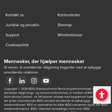
Kontakt os
Kontorsteder
Juridisk og privatliv
Sitemap
Support
Whistleblower
Cookiepolitik
Mennesker, der hjælper mennesker
Vi mener, at enestående rådgivning begynder med at opbygge
enestående relationer.
Opens in a new window/tab
Copyright © 2026 BDO Statsautoriseret Revisionspartnerselskab, en 
Opens in a new window/tab
Opens in a new window/tab
Opens in a new window/tab
danskejet rådgivnings- og revisionsvirksomhed, er medlem af BDO 
International Limited - et UK-baseret selskab med begrænset hæftelse - og 
del af det internationale BDO-netværk bestående af uafhængige 
medlemsfirmaer. BDO er varemærke for både BDO-netværket og for alle BDO 
medlemsfirmaerne. BDO i Danmark beskæftiger mere end 1.800 