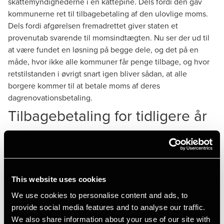
skattemyndighederne i en kattepine. Dels fordi den gav
kommunerne ret til tilbagebetaling af den ulovlige moms.
Dels fordi afgørelsen fremadrettet giver staten et
provenutab svarende til momsindtægten. Nu ser der ud til
at være fundet en løsning på begge dele, og det på en
måde, hvor ikke alle kommuner får penge tilbage, og hvor
retstilstanden i øvrigt snart igen bliver sådan, at alle
borgere kommer til at betale moms af deres
dagrenovationsbetaling.
Tilbagebetaling for tidligere år
Tilbage i november sendte Skattestyrelsen et udkast til et
såkaldt styresignal i høring. Det fremgår heraf, at styrelsen i
konsekvens af afgørelsen fra Landsskatteretten efter
ansøgning vil tilbagebetale ulovligt opkrævet moms tilbage
This website uses cookies
til 1. januar 2012.
We use cookies to personalise content and ads, to
Der gælder dog en væsentlig undtagelse, idet
provide social media features and to analyse our traffic.
Skattestyrelsen ikke vil betale penge tilbage til kommuner,
We also share information about your use of our site with
hvor dagrenovationen er udskilt i et kommunalt ejet