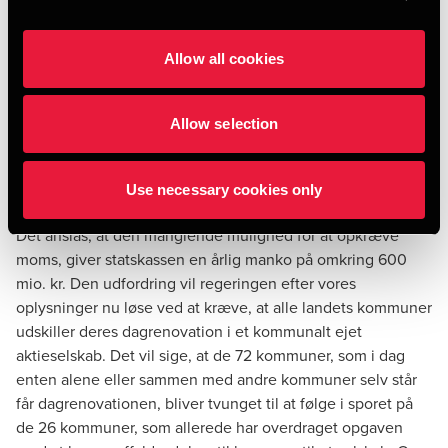
udbetale pengene direkte til borgerne. Dels fordi det vil
være en kæmpe administrativ opgave at finde frem til de
Allow all cookies
berettigede. Dels fordi det for den enkelte borger næppe
drejer sig om et beløb på over 3.000 kr. for alle årene.
Kommunerne vil i stedet lade pengene komme borgerne til
Allow selection
gode ved at bruge disse til at nedsætte de fremtidige
betalinger for dagrenovation, eller holde disse i ro.
Lukning af hullet i statskassen
Use necessary cookies only
Det anslås, at den manglende mulighed for at opkræve
moms, giver statskassen en årlig manko på omkring 600
mio. kr. Den udfordring vil regeringen efter vores
oplysninger nu løse ved at kræve, at alle landets kommuner
udskiller deres dagrenovation i et kommunalt ejet
aktieselskab. Det vil sige, at de 72 kommuner, som i dag
enten alene eller sammen med andre kommuner selv står
får dagrenovationen, bliver tvunget til at følge i sporet på
de 26 kommuner, som allerede har overdraget opgaven