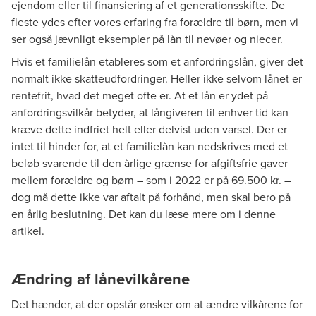
ejendom eller til finansiering af et generationsskifte. De
fleste ydes efter vores erfaring fra forældre til børn, men vi
ser også jævnligt eksempler på lån til nevøer og niecer.
Hvis et familielån etableres som et anfordringslån, giver det
normalt ikke skatteudfordringer. Heller ikke selvom lånet er
rentefrit, hvad det meget ofte er. At et lån er ydet på
anfordringsvilkår betyder, at långiveren til enhver tid kan
kræve dette indfriet helt eller delvist uden varsel. Der er
intet til hinder for, at et familielån kan nedskrives med et
beløb svarende til den årlige grænse for afgiftsfrie gaver
mellem forældre og børn – som i 2022 er på 69.500 kr. –
dog må dette ikke var aftalt på forhånd, men skal bero på
en årlig beslutning. Det kan du læse mere om i
denne
artikel
.
Ændring af lånevilkårene
Det hænder, at der opstår ønsker om at ændre vilkårene for