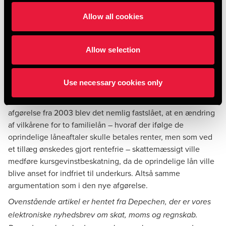
Nogle vil måske tænke, at problemet ville være løst, hvis
Allow all cookies
dødsfaldsklausulen blot havde været indføjet i den
oprindelige aftale. Dette er imidlertid ikke tilfældet. I
afgørelsen anføres, at et lån ikke kan anses for stiftet på
Allow selection
anfordringsvilkår – og dermed ansættes til kurs 100 – hvis
det indeholder en klausul om, at gælden bortfalder i visse
Use necessary cookies only
situationer.
Afgørelsen er efter vores opfattelse ikke overraskende. I en
afgørelse fra 2003
blev det nemlig fastslået, at en ændring
af vilkårene for to familielån – hvoraf der ifølge de
oprindelige låneaftaler skulle betales renter, men som ved
et tillæg ønskedes gjort rentefrie – skattemæssigt ville
medføre kursgevinstbeskatning, da de oprindelige lån ville
blive anset for indfriet til underkurs. Altså samme
argumentation som i den nye afgørelse.
Ovenstående artikel er hentet fra Depechen, der er vores
elektroniske nyhedsbrev om skat, moms og regnskab.