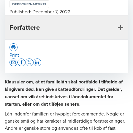
DEPECHEN-ARTIKEL
Published:
December 7, 2022
Forfattere
Print
Opens In A New Window/tab
Opens In A New Window/tab
Opens In A New Window/tab
Opens In A New Window/tab
Klausuler om, at et familielån skal bortfalde i tilfælde af
Anders Bentzen
långivers død, kan give skatteudfordringer. Det gælder,
Partner, Tax Legal
uanset om vilkåret indskrives i lånedokumentet fra
starten, eller om det tilføjes senere.
Lån indenfor familien er hyppigt forekommende. Nogle er
ganske små og har karakter af midlertidige forstrækninger.
Andre er ganske store og anvendes ofte til køb af fast