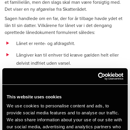
et familielån, men den slags skal man være forsigtig med.
Det viser en
ny afgørelse fra Skatterådet
.
Sagen handlede om en far, der for år tilbage havde ydet et
lån til sin datter. Vilkårene for lånet var i det dengang
oprettede lånedokument formuleret således:
Lånet er rente- og afdragsfrit.
Långiver kan til enhver tid kræve gælden helt eller
delvist indfriet uden varsel.
Låntager kan til enhver tid indfri gælden helt eller
delvist uden varsel.
Gældsbrevet kan tjene som grundlag for
This website uses cookies
tvangsfuldbyrdelse efter retsplejeloven.
We use cookies to personalise content and ads, to
provide social media features and to analyse our traffic.
Et klassisk eksempel på et lånedokument for et
We also share information about your use of our site with
anfordringslån indenfor familien.
our social media, advertising and analytics partners who
Parterne ønskede nu at lave et tillæg til låneaftalen,