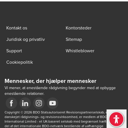
Kontakt os
Kontorsteder
Juridisk og privatliv
Sitemap
Support
Whistleblower
Cookiepolitik
Mennesker, der hjælper mennesker
Vi mener, at enestående rådgivning begynder med at opbygge
enestående relationer.
Opens in a new window/tab
Copyright © 2026 BDO Statsautoriseret Revisionspartnerselskab, en 
Opens in a new window/tab
Opens in a new window/tab
Opens in a new window/tab
danskejet rådgivnings- og revisionsvirksomhed, er medlem af BDO 
International Limited - et UK-baseret selskab med begrænset hæftelse - og 
del af det internationale BDO-netværk bestående af uafhængige 