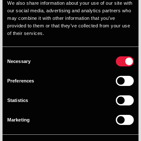
varer toldfrit, hvis det kan dokumenteres, at varerne enten
We also share information about your use of our site with
fuldt ud er fremstillet eller i væsentligt omfang forarbejdet i
our social media, advertising and analytics partners who
Storbritannien.
may combine it with other information that you’ve
provided to them or that they’ve collected from your use
Der findes tre forskellige måder, hvorpå en vares oprindelse
of their services.
kan dokumenteres:
Leverandørerklæring
Consent
Stående leverandørerklæring
Necessary
Selection
Importørens kendskab
Preferences
En leverandørerklæring er den mest anvendte metode ved
enkeltstående køb. Metoden indebærer, at sælgeren enten
på fakturaen eller i et bilag til denne erklærer, at varen er
Statistics
fremstillet eller forarbejdet i Storbritannien. Erklæringens
ordlyd er fastsat i handelsaftalen. En stående
Marketing
leverandørerklæring anvendes, når den samme varer
importeres regelmæssigt, men kravene til indholdet er de
samme som for en enkeltstående erklæring