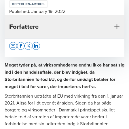
DEPECHEN-ARTIKEL
Published:
January 19, 2022
Forfattere
Opens In A New Window/tab
Opens In A New Window/tab
Opens In A New Window/tab
Opens In A New Window/tab
Meget tyder på, at virksomhederne endnu ikke har sat sig
ind i den handelsaftale, der blev indgået, da
Storbritannien forlod EU, og derfor unødigt betaler for
Marika Rasmussen
meget i told for varer, der importeres herfra.
Manager, Customs & International Trade
Storbritannien udtrådte af EU med virkning fra den 1. januar
2021. Altså for lidt over ét år siden. Siden da har både
borgere og virksomheder i Danmark i princippet skullet
betale told af værdien af importerede varer herfra. I
forbindelse med sin udtræden indgik Storbritannien