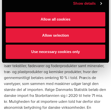
Show details
Når import sker på baggrund af importørens kendskab,
bekræfter denne at have tilstrækkelig viden om produktet
til at kunne bekræfte dets oprindelse i Storbritannien. En
Allow all cookies
fremgangsmåde som vi sjældent anbefaler på grund af
risikoen for at ifalde strafansvar, hvis det viser sig, at
oplysningerne ikke er korrekte.
Allow selection
Stor betydning
Use necessary cookies only
De varetyper, hvor handelsaftalen har størst betydning, er
især tekstiler, fødevarer og foderprodukter samt mineraler,
træ- og plastprodukter og kemiske produkter, hvor der
gennemsnitligt betales omkring 10 % i told. Præcis de
varetyper, som sammen med maskiner udgør langt den
største del af importen.
Ifølge Danmarks Statistik
beløb den
danske import fra Storbritannien sig i 2020 til hele 71 mia.
kr. Muligheden for at importere uden told har derfor stor
økonomisk betydning for danske virksomheder. En