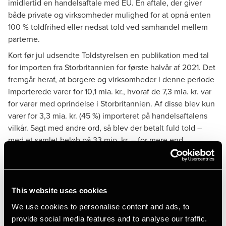
imidlertid en handelsaftale med EU. En aftale, der giver
både private og virksomheder mulighed for at opnå enten
100 % toldfrihed eller nedsat told ved samhandel mellem
parterne.
Kort før jul udsendte Toldstyrelsen
en publikation
med tal
for importen fra Storbritannien for første halvår af 2021. Det
fremgår heraf, at borgere og virksomheder i denne periode
importerede varer for 10,1 mia. kr., hvoraf de 7,3 mia. kr. var
for varer med oprindelse i Storbritannien. Af disse blev kun
varer for 3,3 mia. kr. (45 %) importeret på handelsaftalens
vilkår. Sagt med andre ord, så blev der betalt fuld told –
med et samlet beløb på 33 mio. kr. – for mere end
halvdelen af alle varer med oprindelse i Storbritannien. I de
fleste tilfælde formentlig helt unødvendigt.
This website uses cookies
Betingelser for toldfrihed
We use cookies to personalise content and ads, to
Ifølge handelsaftalen er det muligt at importere alle slags
provide social media features and to analyse our traffic.