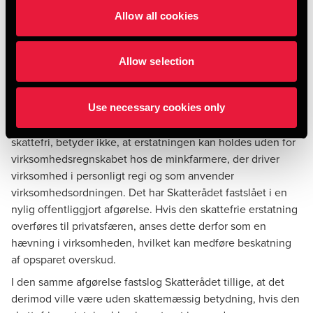
betyder, at de berørte minkavlere får udbetalt forskellige
Allow all cookies
typer af kompensationer og erstatninger, herunder en
særlig tempobonus, kompensation for rengøring af farme,
erstatning for skindværdien af aflivede dyr samt for tab af
Allow selection
indkomstgrundlag. Sidstnævnte erstatning er skattefri,
mens de førstnævnte er skattepligtige og dermed omfattet
af de nye regler om valgfri periodisering af kompensationer.
Use necessary cookies only
Det forhold, at erstatningen for tab af indkomstgrundlag er
skattefri, betyder ikke, at erstatningen kan holdes uden for
virksomhedsregnskabet hos de minkfarmere, der driver
virksomhed i personligt regi og som anvender
virksomhedsordningen. Det har Skatterådet fastslået i en
nylig offentliggjort afgørelse
. Hvis den skattefrie erstatning
overføres til privatsfæren, anses dette derfor som en
hævning i virksomheden, hvilket kan medføre beskatning
af opsparet overskud.
I den samme afgørelse fastslog Skatterådet tillige, at det
derimod ville være uden skattemæssig betydning, hvis den