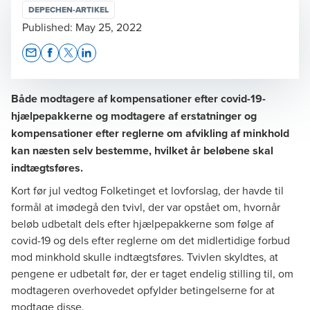
DEPECHEN-ARTIKEL
Published:
May 25, 2022
Opens In A New Window/tab
Opens In A New Window/tab
Opens In A New Window/tab
Opens In A New Window/tab
Både modtagere af kompensationer efter covid-19-
hjælpepakkerne og modtagere af erstatninger og
kompensationer efter reglerne om afvikling af minkhold
kan næsten selv bestemme, hvilket år beløbene skal
indtægtsføres.
Kort før jul vedtog Folketinget
et lovforslag
, der havde til
formål at imødegå den tvivl, der var opstået om, hvornår
beløb udbetalt dels efter hjælpepakkerne som følge af
covid-19 og dels efter reglerne om det midlertidige forbud
mod minkhold skulle indtægtsføres. Tvivlen skyldtes, at
pengene er udbetalt før, der er taget endelig stilling til, om
modtageren overhovedet opfylder betingelserne for at
modtage disse.