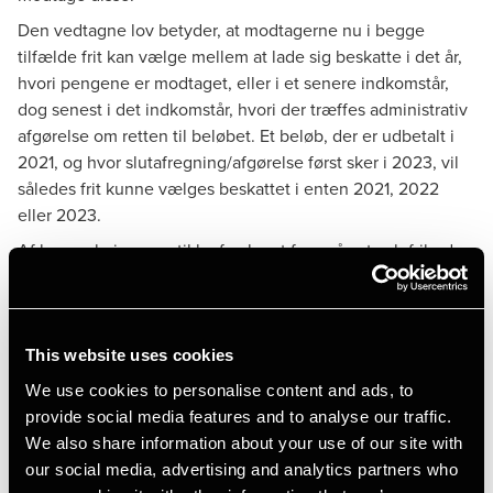
Den vedtagne lov betyder, at modtagerne nu i begge
tilfælde frit kan vælge mellem at lade sig beskatte i det år,
hvori pengene er modtaget, eller i et senere indkomstår,
dog senest i det indkomstår, hvori der træffes administrativ
afgørelse om retten til beløbet. Et beløb, der er udbetalt i
2021, og hvor slutafregning/afgørelse først sker i 2023, vil
således frit kunne vælges beskattet i enten 2021, 2022
eller 2023.
Af bemærkningerne til lovforslaget fremgår, at valgfriheden
ikke indebærer, at et udbetalt engangsbeløb vil kunne
fordeles mellem flere indkomstår. Hele beløbet skal altså
henføres til det indkomstår, som modtageren vælger
beskatning i. Til gengæld er der valgfrihed, når det gælder
This website uses cookies
beløb, som er udbetalt inden for samme
We use cookies to personalise content and ads, to
kompensationsordning, men ad flere omgange. Det
provide social media features and to analyse our traffic.
fremgår også af forarbejderne. Således vil der fx for
We also share information about your use of our site with
kompensationer for faste omkostninger skulle træffes
our social media, advertising and analytics partners who
beslutning om beskatningstidspunktet for hver af