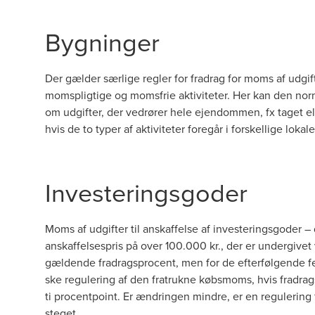
Bygninger
Der gælder særlige regler for fradrag for moms af udgif
momspligtige og momsfrie aktiviteter. Her kan den norm
om udgifter, der vedrører hele ejendommen, fx taget ell
hvis de to typer af aktiviteter foregår i forskellige lokale
Investeringsgoder
Moms af udgifter til anskaffelse af investeringsgoder –
anskaffelsespris på over 100.000 kr., der er undergivet
gældende fradragsprocent, men for de efterfølgende fem 
ske regulering af den fratrukne købsmoms, hvis fradra
ti procentpoint. Er ændringen mindre, er en regulering 
steget.