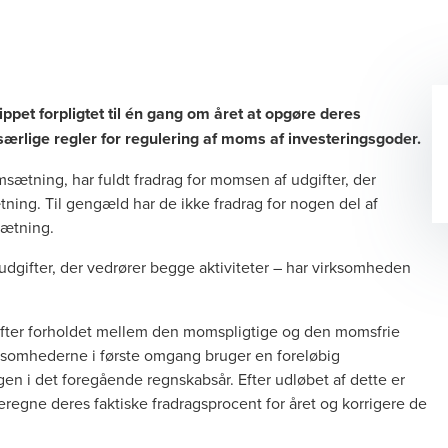
ppet forpligtet til én gang om året at opgøre deres
ærlige regler for regulering af moms af investeringsgoder.
ætning, har fuldt fradrag for momsen af udgifter, der
ning. Til gengæld har de ikke fradrag for nogen del af
sætning.
dgifter, der vedrører begge aktiviteter – har virksomheden
efter forholdet mellem den momspligtige og den momsfrie
rksomhederne i første omgang bruger en foreløbig
en i det foregående regnskabsår. Efter udløbet af dette er
 beregne deres faktiske fradragsprocent for året og korrigere de