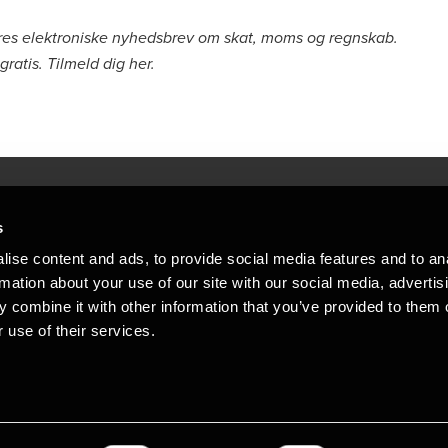
ores elektroniske nyhedsbrev om skat, moms og regnskab.
ratis. Tilmeld dig
her
.
s
Mennesker, der hjæ
torsteder
ise content and ads, to provide social media features and to an
Vi mener, at enestående rådgivning
rmation about your use of our site with our social media, advertis
emap
 combine it with other information that you’ve provided to them o
stleblower
 use of their services.
Opens in a new window/tab
Copyright © 2026 BDO Statsautoriseret Re
Opens in a new window/tab
Opens in a new win
Opens in a 
er medlem af BDO International Limited - 
BDO-netværk bestående af uafhængige me
medlemsfirmaerne. BDO i Danmark besk
netværk har ca. 95.000 medarbejdere i 1