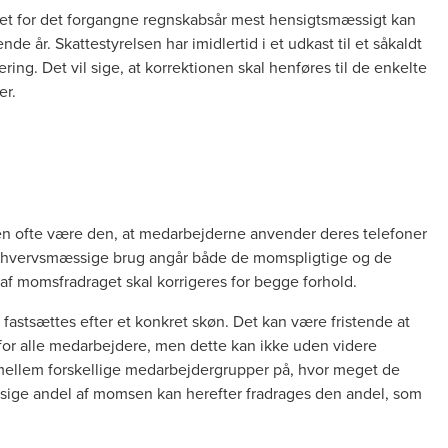
get for det forgangne regnskabsår mest hensigtsmæssigt kan
e år. Skattestyrelsen har imidlertid i et udkast til et såkaldt
sering. Det vil sige, at korrektionen skal henføres til de enkelte
er.
nen ofte være den, at medarbejderne anvender deres telefoner
 erhvervsmæssige brug angår både de momspligtige og de
 af momsfradraget skal korrigeres for begge forhold.
l fastsættes efter et konkret skøn. Det kan være fristende at
% for alle medarbejdere, men dette kan ikke uden videre
l mellem forskellige medarbejdergrupper på, hvor meget de
ssige andel af momsen kan herefter fradrages den andel, som