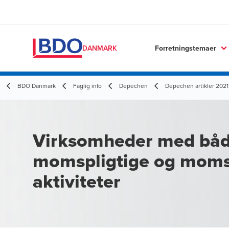
Forretningstemaer
DANMARK
BDO Danmark
Faglig info
Depechen
Depechen artikler 2021
Virksomheder med bå
momspligtige og moms
aktiviteter