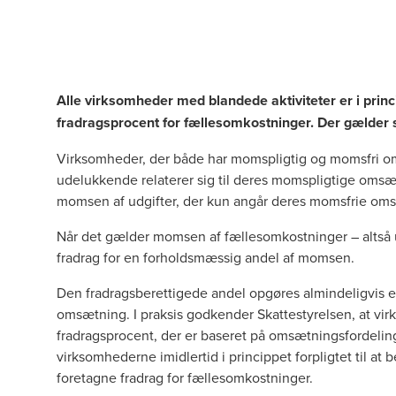
Alle virksomheder med blandede aktiviteter er i princi
fradragsprocent for fællesomkostninger. Der gælder s
Virksomheder, der både har momspligtig og momsfri oms
udelukkende relaterer sig til deres momspligtige omsæt
momsen af udgifter, der kun angår deres momsfrie om
Når det gælder momsen af fællesomkostninger – altså u
fradrag for en forholdsmæssig andel af momsen.
Den fradragsberettigede andel opgøres almindeligvis 
omsætning. I praksis godkender Skattestyrelsen, at vi
fradragsprocent, der er baseret på omsætningsfordeling
virksomhederne imidlertid i princippet forpligtet til at
foretagne fradrag for fællesomkostninger.