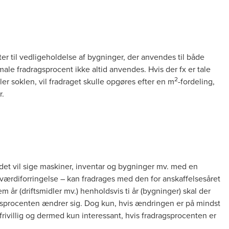
ter til vedligeholdelse af bygninger, der anvendes til både
ale fradragsprocent ikke altid anvendes. Hvis der fx er tale
2
er soklen, vil fradraget skulle opgøres efter en m
-fordeling,
r.
 det vil sige maskiner, inventar og bygninger mv. med en
 værdiforringelse – kan fradrages med den for anskaffelsesåret
år (driftsmidler mv.) henholdsvis ti år (bygninger) skal der
gsprocenten ændrer sig. Dog kun, hvis ændringen er på mindst
frivillig og dermed kun interessant, hvis fradragsprocenten er