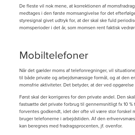
De fleste vil nok mene, at korrektionen af momsfradra
medtages i den første momsangivelse for det efterfølgend
styresignal givet udtryk for, at der skal ske fuld periodi
momsperioder i det år, som momsen rent faktisk vedrør
Mobiltelefoner
Når det gælder moms af telefonregninger, vil situatio
til både private og arbejdsmæssige formål, og at den
momsfrie aktiviteter. Det betyder, at der ved opgørelse
Først skal der korrigeres for den private andel. Den ska
fastsætte det private forbrug til gennemsnitligt fx 10 
forventes godkendt, idet der ofte vil være stor forske
bruger telefonerne i arbejdstiden. Af den erhvervsmæ
kan beregnes med fradragsprocenten, jf. ovenfor.