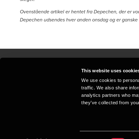
Ovenstående artikel er hentet fra Depechen, der er v
Depechen udsendes hver anden onsdag og er ganske g
This website uses cookie
Kontakt os
Kon
We use cookies to personal
traffic. We also share info
Juridisk og privatliv
Sit
analytics partners who may
Support
Whi
they’ve collected from your
Cookiepolitik