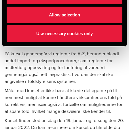
Kursus i grundlæggende told
Allow selection
Hvis du vil vide mere om de nye varekoder, kan du tilmelde
dig vores snarlige todages kursus om de grundlæggende
regler for told. Kurset er rettet mod dem, der arbejder med
Use necessary cookies only
told og international handel og som gerne vil kende
reglerne eller opdateres om disse.
På kurset gennemgår vi reglerne fra A-Z, herunder blandt
andet import- og eksportprocedurer, samt reglerne for
midlertidig opbevaring og for tarifering af varer. Vi
gennemgår også helt lavpraktisk, hvordan der skal ske
angivelse i Toldstyrelsens systemer.
Målet med kurset er ikke bare at klæde deltagerne på til
nemmest muligt at kunne håndtere virksomhedens told på
korrekt vis, men især også at fortælle om mulighederne for
at spare told, hvilket mange desværre ikke kender til.
Kurset finder sted onsdag den 19. januar og torsdag den 20.
januar 2022. Du kan læse mere om kurset og tilmelde dig