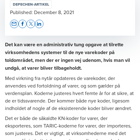
DEPECHEN-ARTIKEL
Published:
December 8, 2021
Opens In A New Window/tab
Opens In A New Window/tab
Opens In A New Window/tab
Opens In A New Window/tab
Det kan være en administrativ tung opgave at tilrette
virksomhedens systemer til de nye varekoder på
toldområdet, men der er ingen vej udenom, hvis man vil
undgå, at varer bliver tilbageholdt.
Med virkning fra nytår opdateres de varekoder, der
anvendes ved fortoldning af varer, og som gælder på
verdensplan. Koderne justeres hvert femte år for at sikre, at
de er tidssvarende. Der kommer både nye koder, ligesom
indholdet af nogle af de eksisterende koder bliver ændret.
Det er både de såkaldte KN-koder for varer, der
eksporteres, som TARIC-koderne for varer, der importeres,
som justeres. Det er vigtigt, at virksomhederne med det