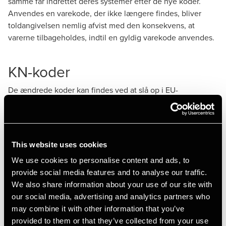
samme får indrettet deres systemer efter de nye koder.
Anvendes en varekode, der ikke længere findes, bliver
toldangivelsen nemlig afvist med den konsekvens, at
varerne tilbageholdes, indtil en gyldig varekode anvendes.
KN-koder
De ændrede koder kan findes ved at slå op i EU-
Kommissionens gennemførselsforordning, der er et digert
værk på over 1.000 sider, eller ved at bruge kommissionens
korrelationstabel. Nye koder er markeret med et
stjernesymbol, mens et kvadratsymbol markerer, at
This website uses cookies
indholdet af en kode er blevet ændret.
We use cookies to personalise content and ads, to
provide social media features and to analyse our traffic.
TARIC-koder
We also share information about your use of our site with
our social media, advertising and analytics partners who
I et
nyhedsbrev fra Toldstyrelsen
oplyses det, at ikke alle de
may combine it with other information that you’ve
nye koder er klar. Det forventes de først at være sidst i
provided to them or that they’ve collected from your use