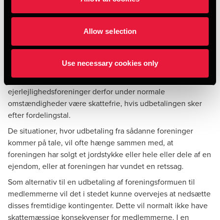
Kommentar
Allow selection
Også andelsboligforeninger anses normalt for selvstændige
juridiske enheder, hvorimod ejerlejlighedsforeninger som
udgangspunkt blot anses for et administrationsfællesskab. I
Use necessary cookies only
modsætning til udbetalinger fra andelsbolig- og
grundejerforeninger vil udbetalinger fra
ejerlejlighedsforeninger derfor under normale
omstændigheder være skattefrie, hvis udbetalingen sker
efter fordelingstal.
De situationer, hvor udbetaling fra sådanne foreninger
kommer på tale, vil ofte hænge sammen med, at
foreningen har solgt et jordstykke eller hele eller dele af en
ejendom, eller at foreningen har vundet en retssag.
Som alternativ til en udbetaling af foreningsformuen til
medlemmerne vil det i stedet kunne overvejes at nedsætte
disses fremtidige kontingenter. Dette vil normalt ikke have
skattemæssige konsekvenser for medlemmerne. I en