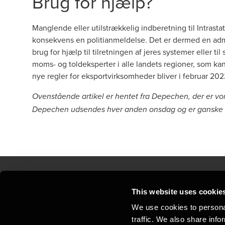
Brug for hjælp?
Manglende eller utilstrækkelig indberetning til Intrastat
konsekvens en politianmeldelse. Det er dermed en admin
brug for hjælp til tilretningen af jeres systemer eller ti
moms- og toldeksperter i alle landets regioner, som ka
nye regler for eksportvirksomheder bliver i februar 202
Ovenstående artikel er hentet fra Depechen, der er v
Depechen udsendes hver anden onsdag og er ganske g
This website uses cookie
Kontakt os
Kon
We use cookies to personal
traffic. We also share info
Juridisk og privatliv
Sit