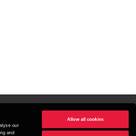
Allow all cookies
lper mennesker
alyse our
 begynder med at opbygge enestående relationer.
ing and