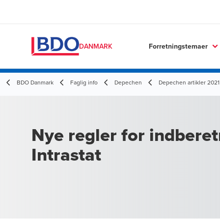
Forretningstemaer
DANMARK
BDO Danmark
Faglig info
Depechen
Depechen artikler 2021
Nye regler for indberetn
Intrastat