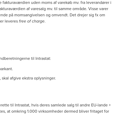
e fakturaværdien uden moms af varekøb mv. fra leverandører i
fakturaværdien af varesalg mv. til samme område. Visse varer
varende på momsangivelsen og omvendt. Det drejer sig fx om
 der leveres
.
free of charge
indberetningerne til Intrastat:
arkant.
, skal afgive ekstra oplysninger.
tte til Intrastat, hvis deres samlede salg til andre EU-lande +
ntes, at omkring 1.000 virksomheder dermed bliver fritaget for