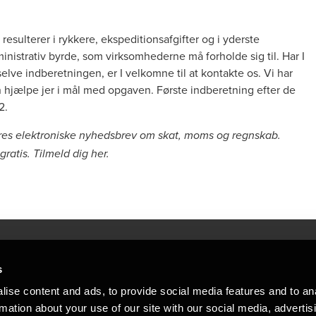
 resulterer i rykkere, ekspeditionsafgifter og i yderste
istrativ byrde, som virksomhederne må forholde sig til. Har I
l selve indberetningen, er I velkomne til at kontakte os. Vi har
n hjælpe jer i mål med opgaven. Første indberetning efter de
2.
ores elektroniske nyhedsbrev om skat, moms og regnskab.
ratis. Tilmeld dig
her
.
s
Mennesker, der hjæ
torsteder
ise content and ads, to provide social media features and to an
Vi mener, at enestående rådgivning
rmation about your use of our site with our social media, advertis
emap