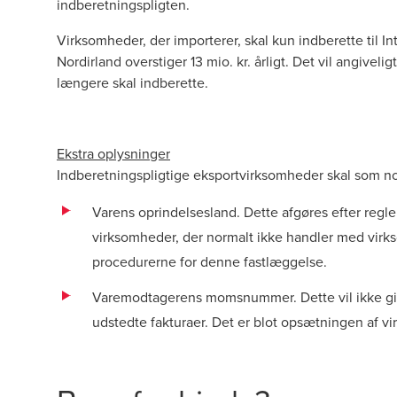
indberetningspligten.
Virksomheder, der importerer, skal kun indberette til I
Nordirland overstiger 13 mio. kr. årligt. Det vil angive
længere skal indberette.
Ekstra oplysninger
Indberetningspligtige eksportvirksomheder skal som no
Varens oprindelsesland. Dette afgøres efter regler
virksomheder, der normalt ikke handler med virk
procedurerne for denne fastlæggelse.
Varemodtagerens momsnummer. Dette vil ikke giv
udstedte fakturaer. Det er blot opsætningen af vi