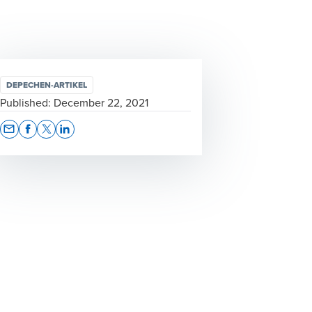
DEPECHEN-ARTIKEL
Published:
December 22, 2021
Opens In A New Window/tab
Opens In A New Window/tab
Opens In A New Window/tab
Opens In A New Window/tab