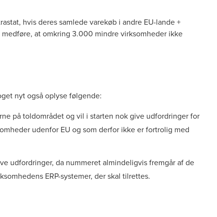
ntrastat, hvis deres samlede varekøb i andre EU-lande +
ligt medføre, at omkring 3.000 mindre virksomheder ikke
get nyt også oplyse følgende:
ne på toldområdet og vil i starten nok give udfordringer for
somheder udenfor EU og som derfor ikke er fortrolig med
e udfordringer, da nummeret almindeligvis fremgår af de
rksomhedens ERP-systemer, der skal tilrettes.