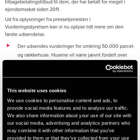
tilbagebetalingstilbud til dem, der har betalt for meget i
ejendomsskat siden 2011.
Ud fra oplysninger fra pressetjenesten i
Vurderingsstyrelsen kan vi nu oplyse lidt mere om den
første udsendelse.
Der udsendes vurderinger for omkring 50.000 parcel-
og rækkehuse. Husene vil være jævnt fordelt over
hele landet, dog med en lille overvægt af ejendomme
i Region Midtjylland. De 50.000 huse udgør mindre
end 3 % af det samlede antal ejerboliger. I nogle
kommuner vil det derfor nok kun være nogle få
This website uses cookies
hundrede husejere, der får en ny vurdering.
We use cookies to personalise content and ads, to
provide social media features and to analyse our traffic.
I første omgang udsendes alene en såkaldt
We also share information about your use of our site with
deklarationsmeddelelse til ejerne af de 50.000
our social media, advertising and analytics partners who
ejendomme. Det vil sige oplysninger om de
may combine it with other information that you’ve
ejendomsdata, som Vurderingsstyrelsen er i
provided to them or that they’ve collected from your use