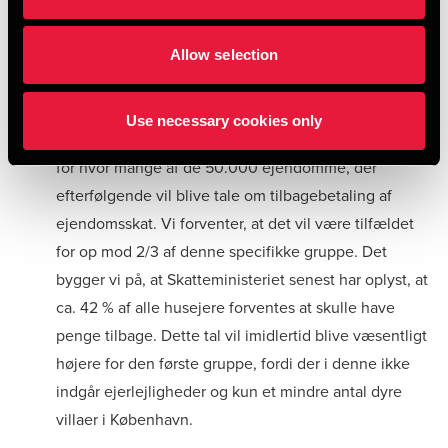
ny vurdering. Vi tror, at overlappet vil blive pænt stort,
da Vurderingsstyrelsen qua storskalatesten har et
Allow selection
mere sikkert datagrundlag for disse ejendomme end
for andre.
Use necessary cookies only
Vurderingsstyrelsen kan endnu ikke sige noget om,
for hvor mange af de 50.000 ejendomme, der
efterfølgende vil blive tale om tilbagebetaling af
ejendomsskat. Vi forventer, at det vil være tilfældet
for op mod 2/3 af denne specifikke gruppe. Det
bygger vi på, at Skatteministeriet senest har oplyst, at
ca. 42 % af alle husejere forventes at skulle have
penge tilbage. Dette tal vil imidlertid blive væsentligt
højere for den første gruppe, fordi der i denne ikke
indgår ejerlejligheder og kun et mindre antal dyre
villaer i København.