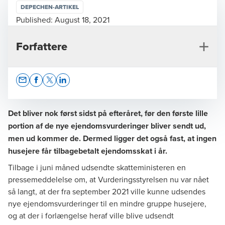
DEPECHEN-ARTIKEL
Published:
August 18, 2021
Forfattere
Opens In A New Window/tab
Opens In A New Window/tab
Opens In A New Window/tab
Opens In A New Window/tab
Det bliver nok først sidst på efteråret, før den første lille
portion af de nye ejendomsvurderinger bliver sendt ud,
men ud kommer de. Dermed ligger det også fast, at ingen
Martin William Boel Kristensen
husejere får tilbagebetalt ejendomsskat i år.
Partner, Tax Legal
Tilbage i juni måned udsendte skatteministeren
en
pressemeddelelse
om, at Vurderingsstyrelsen nu var nået
så langt, at der fra september 2021 ville kunne udsendes
nye ejendomsvurderinger til en mindre gruppe husejere,
og at der i forlængelse heraf ville blive udsendt