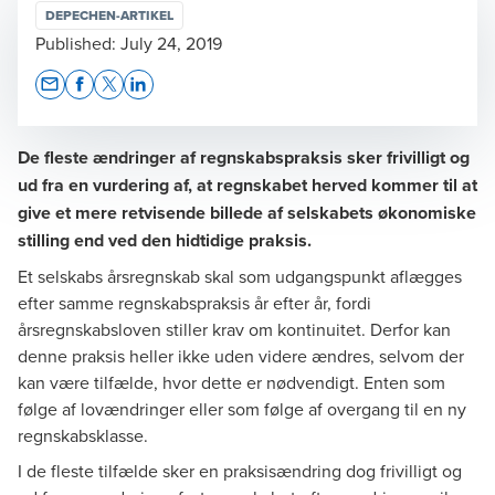
DEPECHEN-ARTIKEL
Published:
July 24, 2019
Opens In A New Window/tab
Opens In A New Window/tab
Opens In A New Window/tab
Opens In A New Window/tab
De fleste ændringer af regnskabspraksis sker frivilligt og
ud fra en vurdering af, at regnskabet herved kommer til at
give et mere retvisende billede af selskabets økonomiske
stilling end ved den hidtidige praksis.
Et selskabs årsregnskab skal som udgangspunkt aflægges
efter samme regnskabspraksis år efter år, fordi
årsregnskabsloven stiller krav om kontinuitet. Derfor kan
denne praksis heller ikke uden videre ændres, selvom der
kan være tilfælde, hvor dette er nødvendigt. Enten som
følge af lovændringer eller som følge af overgang til en ny
regnskabsklasse.
I de fleste tilfælde sker en praksisændring dog frivilligt og