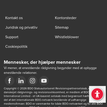
Kontakt os
Kontorsteder
Juridisk og privatliv
Sitemap
Support
Whistleblower
Cookiepolitik
Mennesker, der hjælper mennesker
Vi mener, at enestående rådgivning begynder med at opbygge
enestående relationer.
Opens in a new window/tab
Copyright © 2026 BDO Statsautoriseret Revisionspartnerselskab, en 
Opens in a new window/tab
Opens in a new window/tab
Opens in a new window/tab
danskejet rådgivnings- og revisionsvirksomhed, er medlem af BDO 
International Limited - et UK-baseret selskab med begrænset hæftelse - og 
del af det internationale BDO-netværk bestående af uafhængige 
medlemsfirmaer. BDO er varemærke for både BDO-netværket og for alle BDO 