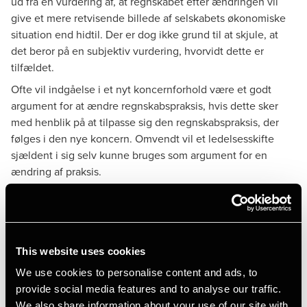
ud fra en vurdering af, at regnskabet efter ændringen vil
give et mere retvisende billede af selskabets økonomiske
situation end hidtil. Der er dog ikke grund til at skjule, at
det beror på en subjektiv vurdering, hvorvidt dette er
tilfældet.
Ofte vil indgåelse i et nyt koncernforhold være et godt
argument for at ændre regnskabspraksis, hvis dette sker
med henblik på at tilpasse sig den regnskabspraksis, der
følges i den nye koncern. Omvendt vil et ledelsesskifte
sjældent i sig selv kunne bruges som argument for en
ændring af praksis.
Af ofte forekomne praksisændringer kan nævnes
kapitalandele – fra kostpris til indre værdi – og
investeringsejendomme – fra kostpris til dagsværdi over
resultatopgørelsen.
This website uses cookies
We use cookies to personalise content and ads, to
provide social media features and to analyse our traffic.
Regnskabsmæssig behandling af
We also share information about your use of our site with