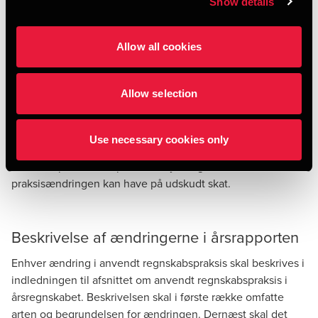
Show details
måde, at det er muligt at udfinde de nødvendige data med
tilbagevirkende kraft. Er det ikke muligt at foretage et
pålideligt skøn, kan ændring af sammenligningstallene
Allow all cookies
undlades.
Allow selection
Den akkumulerede virkning af praksisændringen skal
indregnes direkte på egenkapitalen primo. På den måde
bliver årsregnskabet præsenteret, som om den nye praksis
Use necessary cookies only
altid har været anvendt. Det er i denne forbindelse vigtigt
at være opmærksom på den betydning, som
praksisændringen kan have på udskudt skat.
Beskrivelse af ændringerne i årsrapporten
Enhver ændring i anvendt regnskabspraksis skal beskrives i
indledningen til afsnittet om anvendt regnskabspraksis i
årsregnskabet. Beskrivelsen skal i første række omfatte
arten og begrundelsen for ændringen. Dernæst skal det