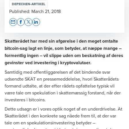
DEPECHEN-ARTIKEL
Published:
March 21, 2018
Opens In A New Window/tab
Opens In A New Window/tab
Opens In A New Window/tab
Opens In A New Window/tab
Skatterådet har med sin afgørelse i den meget omtalte
bitcoin-sag lagt en linje, som betyder, at næppe mange –
formentlig ingen – vil slippe uden om beskatning af deres
gevinster ved investering i kryptovalutaer.
Samtidig med offentliggørelsen af det bindende svar
udsendte SKAT en
pressemeddelelse
, hvori Skatterådets
formand udtalte, at der efter rådets opfattelse typisk vil
være tale om spekulation i skattemæssig forstand, når der
investeres i bitcoins.
Dette udsagn er i vores optik noget af en underdrivelse. At
Skatterådet i den konkrete sag nåede frem til, at der var
tale om en spekulationsinvestering betyder –