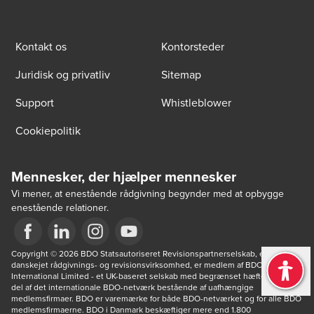
Kontakt os
Kontorsteder
Juridisk og privatliv
Sitemap
Support
Whistleblower
Cookiepolitik
Mennesker, der hjælper mennesker
Vi mener, at enestående rådgivning begynder med at opbygge
enestående relationer.
Opens in a new window/tab
Copyright © 2026 BDO Statsautoriseret Revisionspartnerselskab, en 
Opens in a new window/tab
Opens in a new window/tab
Opens in a new window/tab
danskejet rådgivnings- og revisionsvirksomhed, er medlem af BDO 
International Limited - et UK-baseret selskab med begrænset hæftelse - og 
del af det internationale BDO-netværk bestående af uafhængige 
medlemsfirmaer. BDO er varemærke for både BDO-netværket og for alle BDO 
medlemsfirmaerne. BDO i Danmark beskæftiger mere end 1.800 